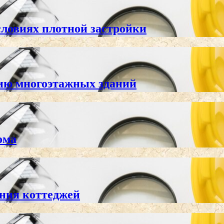
ловиях плотной застройки
ию многоэтажных зданий
ома
ания коттеджей