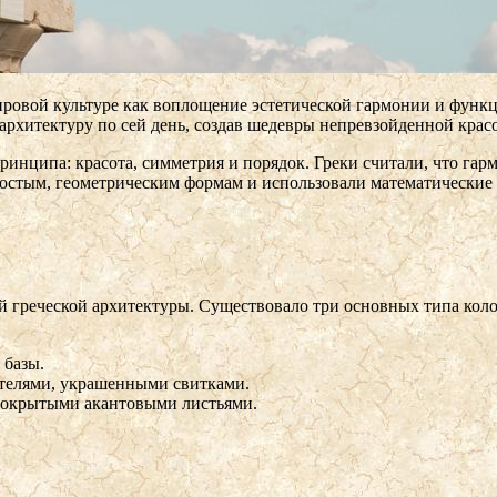
ровой культуре как воплощение эстетической гармонии и функц
рхитектуру по сей день, создав шедевры непревзойденной красо
ринципа: красота, симметрия и порядок. Греки считали, что г
остым, геометрическим формам и использовали математические с
 греческой архитектуры. Существовало три основных типа коло
 базы.
ителями, украшенными свитками.
покрытыми акантовыми листьями.