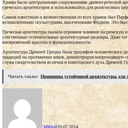
Храмы были центральными сооружениями древнегреческой архи
греческих архитекторов и использовались для религиозных ц
Самым известным и величественным из всех храмов был Парф
великолепными скульптурами, высеченными Фидием. Это был ш
Греческая архитектура оказала огромное влияние на римскую 
собственные отличительные архитектурные шедевры. Даже сег
вневременной красоты и функциональности.
Архитектура Древней Греции была триумфом человеческого дух
традиций на протяжении веков, демонстрируя непреходящую с
служа свидетельством величия и новаторского духа Древней Г
Читать также:
Принципы устойчивой архитектуры для э
Mikhail
10.07.2024