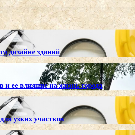
ом дизайне зданий
 и ее влияние на жизнь города
ля узких участков