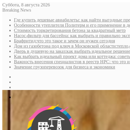
Суббота, 8 августа 2026
Breaking News
Где купить дешевые авиабилеты: как найти выгодные пре
Особенности утеплителя Политерм и его применение в д
Стоимость торкретирования бетона за квадратный метр
Насос-фильтр для бассейна: как выбрать и правильно экс
Брафритид:что это такое и зачем он нужен сегодня
Дом из газобетона под ключ в Московской области:тепло,
Дверь в душевую на заказ:как выбрать идеальное решени
Как выбрать идеальный проект дома или коттеджа: совет
Важность внесения специалистов в реестр НРС: что это 
Значение грузоперевозок для бизнеса и экономики
Sidebar
Random
Article
Log
In
Меню