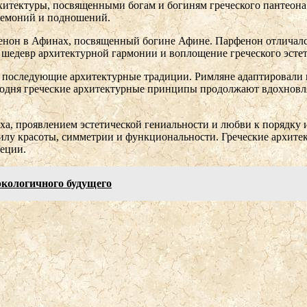
тектуры, посвященными богам и богиням греческого пантеона.
еремоний и подношений.
енон в Афинах, посвященный богине Афине. Парфенон отличалс
едевр архитектурной гармонии и воплощение греческого эстет
и последующие архитектурные традиции. Римляне адаптировали 
одня греческие архитектурные принципы продолжают вдохновлят
а, проявлением эстетической гениальности и любви к порядку 
илу красоты, симметрии и функциональности. Греческие архите
реции.
кологичного будущего