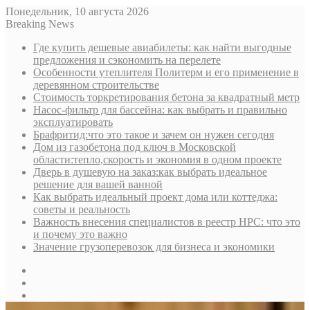
Понедельник, 10 августа 2026
Breaking News
Где купить дешевые авиабилеты: как найти выгодные
предложения и сэкономить на перелете
Особенности утеплителя Политерм и его применение в
деревянном строительстве
Стоимость торкретирования бетона за квадратный метр
Насос-фильтр для бассейна: как выбрать и правильно
эксплуатировать
Брафритид:что это такое и зачем он нужен сегодня
Дом из газобетона под ключ в Московской
области:тепло,скорость и экономия в одном проекте
Дверь в душевую на заказ:как выбрать идеальное
решение для вашей ванной
Как выбрать идеальный проект дома или коттеджа:
советы и реальность
Важность внесения специалистов в реестр НРС: что это
и почему это важно
Значение грузоперевозок для бизнеса и экономики
Sidebar
Random
Article
Log
In