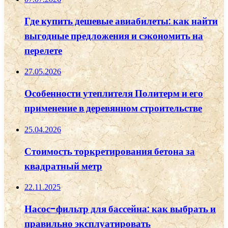
Где купить дешевые авиабилеты: как найти
выгодные предложения и сэкономить на
перелете
27.05.2026
Особенности утеплителя Политерм и его
применение в деревянном строительстве
25.04.2026
Стоимость торкретирования бетона за
квадратный метр
22.11.2025
Насос-фильтр для бассейна: как выбрать и
правильно эксплуатировать