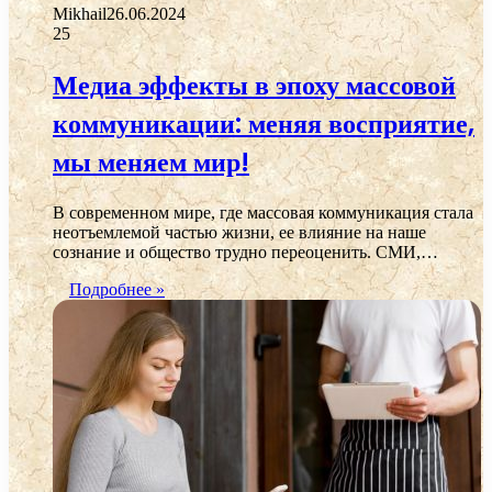
Mikhail
26.06.2024
25
Медиа эффекты в эпоху массовой
коммуникации: меняя восприятие,
мы меняем мир!
В современном мире, где массовая коммуникация стала
неотъемлемой частью жизни, ее влияние на наше
сознание и общество трудно переоценить. СМИ,…
Подробнее »