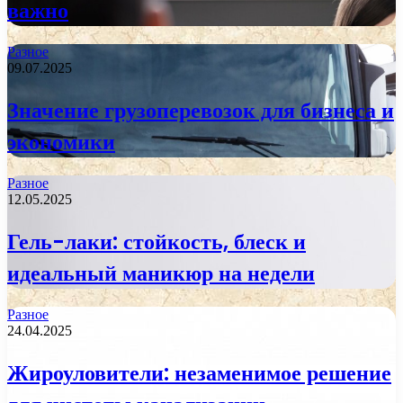
важно
Разное
09.07.2025
Значение грузоперевозок для бизнеса и
экономики
Разное
12.05.2025
Гель-лаки: стойкость, блеск и
идеальный маникюр на недели
Разное
24.04.2025
Жироуловители: незаменимое решение