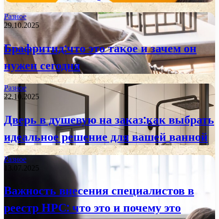
Разное
29.10.2025
Брафритид:что это такое и зачем он
нужен сегодня
Разное
22.10.2025
Дверь в душевую на заказ:как выбрать
идеальное решение для вашей ванной
Разное
13.07.2025
Важность внесения специалистов в
реестр НРС: что это и почему это