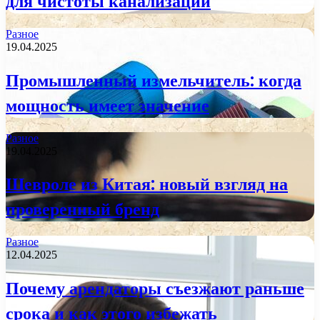
для чистоты канализации
Разное
19.04.2025
Промышленный измельчитель: когда
мощность имеет значение
Разное
19.04.2025
Шевроле из Китая: новый взгляд на
проверенный бренд
Разное
12.04.2025
Почему арендаторы съезжают раньше
срока и как этого избежать