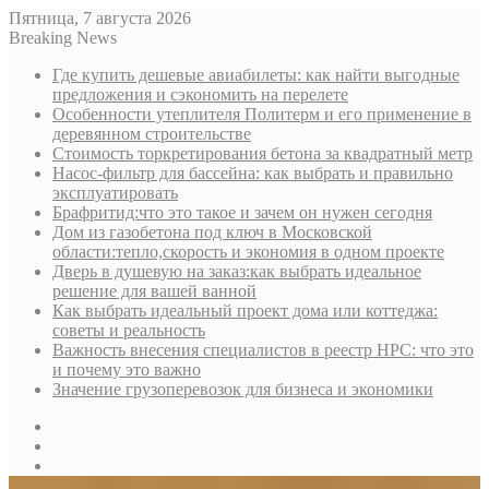
Пятница, 7 августа 2026
Breaking News
Где купить дешевые авиабилеты: как найти выгодные
предложения и сэкономить на перелете
Особенности утеплителя Политерм и его применение в
деревянном строительстве
Стоимость торкретирования бетона за квадратный метр
Насос-фильтр для бассейна: как выбрать и правильно
эксплуатировать
Брафритид:что это такое и зачем он нужен сегодня
Дом из газобетона под ключ в Московской
области:тепло,скорость и экономия в одном проекте
Дверь в душевую на заказ:как выбрать идеальное
решение для вашей ванной
Как выбрать идеальный проект дома или коттеджа:
советы и реальность
Важность внесения специалистов в реестр НРС: что это
и почему это важно
Значение грузоперевозок для бизнеса и экономики
Sidebar
Random
Article
Log
In