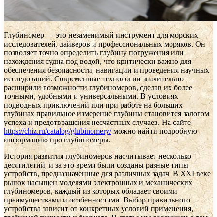
Глубиномер — это незаменимый инструмент для морских
исследователей, дайверов и профессиональных моряков. Он
позволяет точно определить глубину погружения или
нахождения судна под водой, что критически важно для
обеспечения безопасности, навигации и проведения научных
исследований. Современные технологии значительно
расширили возможности глубиномеров, сделав их более
точными, удобными и универсальными. В условиях
подводных приключений или при работе на больших
глубинах правильное измерение глубины становится залогом
успеха и предотвращения несчастных случаев. На сайте
https://chiz.ru/catalog/glubinomery/
можно найти подробную
информацию про глубиномеры.
История развития глубиномеров насчитывает несколько
десятилетий, и за это время были созданы разные типы
устройств, предназначенные для различных задач. В XXI веке
рынок насыщен моделями электронных и механических
глубиномеров, каждый из которых обладает своими
преимуществами и особенностями. Выбор правильного
устройства зависит от конкретных условий применения,