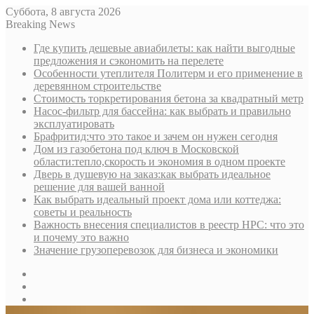
Суббота, 8 августа 2026
Breaking News
Где купить дешевые авиабилеты: как найти выгодные
предложения и сэкономить на перелете
Особенности утеплителя Политерм и его применение в
деревянном строительстве
Стоимость торкретирования бетона за квадратный метр
Насос-фильтр для бассейна: как выбрать и правильно
эксплуатировать
Брафритид:что это такое и зачем он нужен сегодня
Дом из газобетона под ключ в Московской
области:тепло,скорость и экономия в одном проекте
Дверь в душевую на заказ:как выбрать идеальное
решение для вашей ванной
Как выбрать идеальный проект дома или коттеджа:
советы и реальность
Важность внесения специалистов в реестр НРС: что это
и почему это важно
Значение грузоперевозок для бизнеса и экономики
Sidebar
Random
Article
Log
In