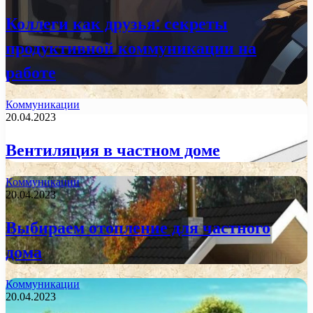
Коллеги как друзья: секреты
продуктивной коммуникации на
работе
Коммуникации
20.04.2023
Вентиляция в частном доме
Коммуникации
20.04.2023
Выбираем отопление для частного
дома
Коммуникации
20.04.2023