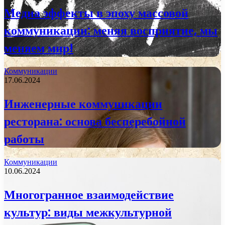
Медиа эффекты в эпоху массовой
коммуникации: меняя восприятие, мы
меняем мир!
Коммуникации
17.06.2024
Инженерные коммуникации
ресторана: основа бесперебойной
работы
Коммуникации
10.06.2024
Многогранное взаимодействие
культур: виды межкультурной