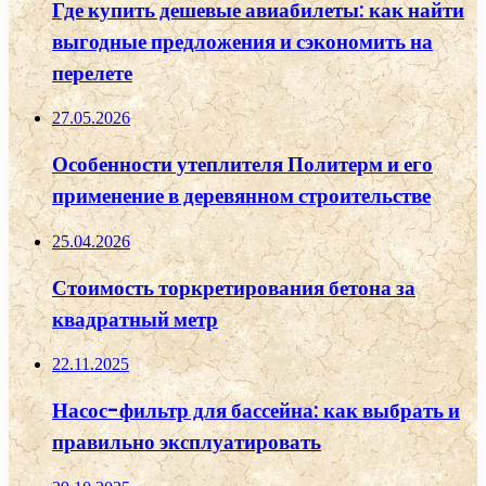
Где купить дешевые авиабилеты: как найти
выгодные предложения и сэкономить на
перелете
27.05.2026
Особенности утеплителя Политерм и его
применение в деревянном строительстве
25.04.2026
Стоимость торкретирования бетона за
квадратный метр
22.11.2025
Насос-фильтр для бассейна: как выбрать и
правильно эксплуатировать