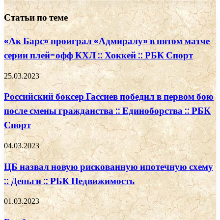
Статьи по теме
«Ак Барс» проиграл «Адмиралу» в пятом матче
серии плей-офф КХЛ :: Хоккей :: РБК Спорт
25.03.2023
Российский боксер Гассиев победил в первом бою
после смены гражданства :: Единоборства :: РБК
Спорт
04.03.2023
ЦБ назвал новую рискованную ипотечную схему
:: Деньги :: РБК Недвижимость
01.03.2023