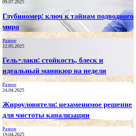
09.07.2025
Глубиномер: ключ к тайнам подводного
мира
Разное
12.05.2025
Гель-лаки: стойкость, блеск и
идеальный маникюр на недели
Разное
24.04.2025
Жироуловители: незаменимое решение
для чистоты канализации
Разное
19.04.2025