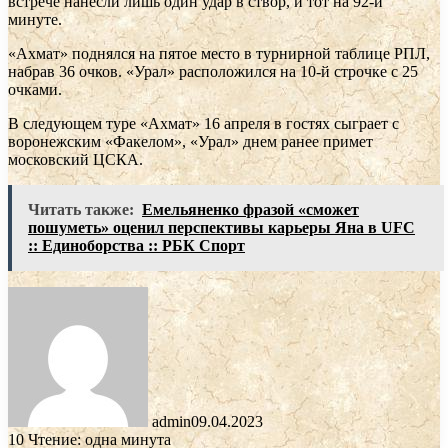
встрече нанесли лишь один удар в створ, и тот на 92-й
минуте.
«Ахмат» поднялся на пятое место в турнирной таблице РПЛ,
набрав 36 очков. «Урал» расположился на 10-й строчке с 25
очками.
В следующем туре «Ахмат» 16 апреля в гостях сыграет с
воронежским «Факелом», «Урал» днем ранее примет
московский ЦСКА.
Читать также:
Емельяненко фразой «сможет
пошуметь» оценил перспективы карьеры Яна в UFC
:: Единоборства :: РБК Спорт
admin
09.04.2023
10
Чтение: одна минута