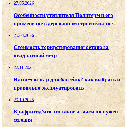
27.05.2026
Особенности утеплителя Политерм и его
применение в деревянном строительстве
25.04.2026
Стоимость торкретирования бетона за
квадратный метр
22.11.2025
Насос-фильтр для бассейна: как выбрать и
правильно эксплуатировать
29.10.2025
Брафритид:что это такое и зачем он нужен
сегодня