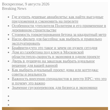
Воскресенье, 9 августа 2026
Breaking News
Где купить дешевые авиабилеты: как найти выгодные
предложения и сэкономить на перелете
Особенности утеплителя Политерм и его применение в
деревянном строительстве
Стоимость торкретирования бетона за квадратный метр
Насос-фильтр для бассейна: как выбрать и правильно
эксплуатировать
Брафритид:что это такое и зачем он нужен сегодня
Дом из газобетона под ключ в Московской
области:тепло,скорость и экономия в одном проекте
Дверь в душевую на заказ:как выбрать идеальное
решение для вашей ванной
Как выбрать идеальный проект дома или коттеджа:
советы и реальность
Важность внесения специалистов в реестр НРС: что это
и почему это важно
Значение грузоперевозок для бизнеса и экономики
Sidebar
Random
Article
Log
In