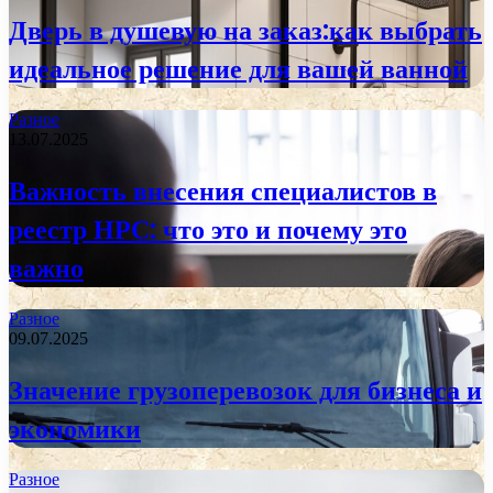
Дверь в душевую на заказ:как выбрать
идеальное решение для вашей ванной
Разное
13.07.2025
Важность внесения специалистов в
реестр НРС: что это и почему это
важно
Разное
09.07.2025
Значение грузоперевозок для бизнеса и
экономики
Разное