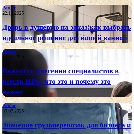
Разное
22.10.2025
Дверь в душевую на заказ:как выбрать
идеальное решение для вашей ванной
Разное
13.07.2025
Важность внесения специалистов в
реестр НРС: что это и почему это
важно
Разное
09.07.2025
Значение грузоперевозок для бизнеса и