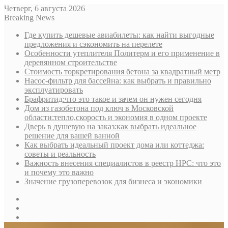
Четверг, 6 августа 2026
Breaking News
Где купить дешевые авиабилеты: как найти выгодные
предложения и сэкономить на перелете
Особенности утеплителя Политерм и его применение в
деревянном строительстве
Стоимость торкретирования бетона за квадратный метр
Насос-фильтр для бассейна: как выбрать и правильно
эксплуатировать
Брафритид:что это такое и зачем он нужен сегодня
Дом из газобетона под ключ в Московской
области:тепло,скорость и экономия в одном проекте
Дверь в душевую на заказ:как выбрать идеальное
решение для вашей ванной
Как выбрать идеальный проект дома или коттеджа:
советы и реальность
Важность внесения специалистов в реестр НРС: что это
и почему это важно
Значение грузоперевозок для бизнеса и экономики
Sidebar
Random
Article
Log
In