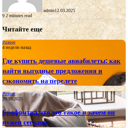
admin
12.03.2025
9
2 minutes read
Читайте еще
Разное
4 недели назад
Где купить дешевые авиабилеты: как
найти выгодные предложения и
сэкономить на перелете
Разное
29.10.2025
Брафритид:что это такое и зачем он
нужен сегодня