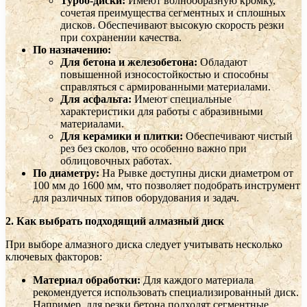
Турбо-диски:
Имеют волнообразную кромку,
сочетая преимущества сегментных и сплошных
дисков. Обеспечивают высокую скорость резки
при сохранении качества.
По назначению:
Для бетона и железобетона:
Обладают
повышенной износостойкостью и способны
справляться с армированными материалами.
Для асфальта:
Имеют специальные
характеристики для работы с абразивными
материалами.
Для керамики и плитки:
Обеспечивают чистый
рез без сколов, что особенно важно при
облицовочных работах.
По диаметру:
На Рывке доступны диски диаметром от
100 мм до 1600 мм, что позволяет подобрать инструмент
для различных типов оборудования и задач.
2. Как выбрать подходящий алмазный диск
При выборе алмазного диска следует учитывать несколько
ключевых факторов:
Материал обработки:
Для каждого материала
рекомендуется использовать специализированный диск.
Например, для резки бетона подходят сегментные