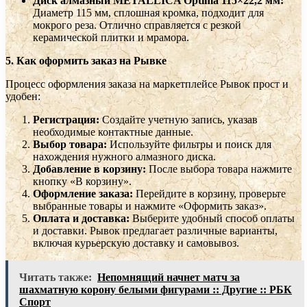
Диск алмазный METALLICA Optima 115×22,2 мм:
Диаметр 115 мм, сплошная кромка, подходит для
мокрого реза. Отлично справляется с резкой
керамической плитки и мрамора.
5. Как оформить заказ на Рывке
Процесс оформления заказа на маркетплейсе Рывок прост и
удобен:
Регистрация:
Создайте учетную запись, указав
необходимые контактные данные.
Выбор товара:
Используйте фильтры и поиск для
нахождения нужного алмазного диска.
Добавление в корзину:
После выбора товара нажмите
кнопку «В корзину».
Оформление заказа:
Перейдите в корзину, проверьте
выбранные товары и нажмите «Оформить заказ».
Оплата и доставка:
Выберите удобный способ оплаты
и доставки. Рывок предлагает различные варианты,
включая курьерскую доставку и самовывоз.
Читать также:
Непомнящий начнет матч за
шахматную корону белыми фигурами :: Другие :: РБК
Спорт