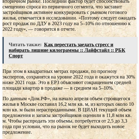
вторичном рынке. Последний фактор будет способствовать
смещению спроса из первичного сегмента, что заставит
застройщиков активнее конкурировать с рынком готового
жилья, отмечается в исследовании. «Поэтому следует ожидать
рост продаж по ДДУ в 2023 году на 5–10% по отношению к
2022 году», — говорится в отчете.
Читать также:
Как перестать заедать стресс и
набирать лишние килограммы :: Лайфстайл :: РБК
Спорт
При этом в квадратных метрах продажи, по прогнозу
экспертов, сохранятся на уровне 2022 года и окажутся на 30%
ниже 2021 года. Это в ЕРЗ объясняют сокращением средней
площади квартир в продаже — в среднем на 5–10%.
По данным «Дом.РФ», на начало апреля объем строящегося
жилья в Москве составил 16,2 млн кв. м, из которых около 10
млн кв. м были нераспроданными. В ЦИАН текущий объем
предложения и запасы застройщиков оценили в 11,8 млн кв.
м. Чтобы распродать эти объемы, потребуется от 2,5 до 3,3
года при условии, что на рынок не будет выходить новое
предложение.