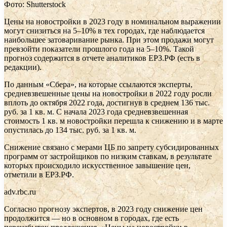
Фото: Shutterstock
Цены на новостройки в 2023 году в номинальном выражении
могут снизиться на 5–10% в тех городах, где наблюдается
наибольшее затоваривание рынка. При этом продажи могут
превзойти показатели прошлого года на 5–10%. Такой
прогноз содержится в отчете аналитиков ЕРЗ.РФ (есть в
редакции).
По данным «Сбера», на которые ссылаются эксперты,
средневзвешенные цены на новостройки в 2022 году росли
вплоть до октября 2022 года, достигнув в среднем 136 тыс.
руб. за 1 кв. м. С начала 2023 года средневзвешенная
стоимость 1 кв. м новостройки перешла к снижению и в марте
опустилась до 134 тыс. руб. за 1 кв. м.
Снижение связано с мерами ЦБ по запрету субсидированных
программ от застройщиков по низким ставкам, в результате
которых происходило искусственное завышение цен,
отметили в ЕРЗ.РФ.
adv.rbc.ru
Согласно прогнозу экспертов, в 2023 году снижение цен
продолжится — но в основном в городах, где есть