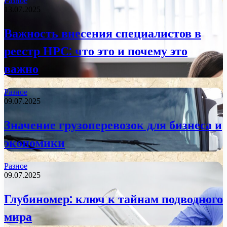
Разное
13.07.2025
Важность внесения специалистов в
реестр НРС: что это и почему это
важно
Разное
09.07.2025
Значение грузоперевозок для бизнеса и
экономики
Разное
09.07.2025
Глубиномер: ключ к тайнам подводного
мира