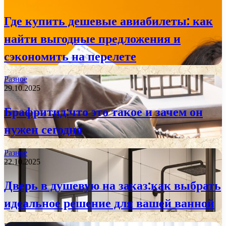
Где купить дешевые авиабилеты: как
найти выгодные предложения и
сэкономить на перелете
Разное
29.10.2025
Брафритид:что это такое и зачем он
нужен сегодня
Разное
22.10.2025
Дверь в душевую на заказ:как выбрать
идеальное решение для вашей ванной