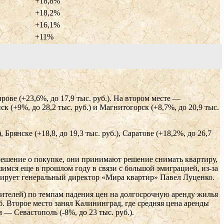
+18,8%
+18,2%
+16,1%
+11%
ве (+23,6%, до 17,9 тыс. руб.). На втором месте —
к (+9%, до 28,2 тыс. руб.) и Магнитогорск (+8,7%, до 20,9 тыс.
рянске (+18,8, до 19,3 тыс. руб.), Саратове (+18,2%, до 26,7
решение о покупке, они принимают решение снимать квартиру,
имся еще в прошлом году в связи с большой эмиграцией, из-за
мирует генеральный директор «Мира квартир» Павел Луценко.
ителей) по темпам падения цен на долгосрочную аренду жилья
уб. Второе место занял Калининград, где средняя цена аренды
м — Севастополь (-8%, до 23 тыс. руб.).