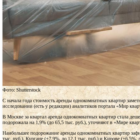
Фото: Shutterstock
С начала года стоимость аренды однокомнатных квартир замет
исследовании (есть у редакции) аналитиков портала «Мир квар
В Москве за квартал аренда однокомнатных квартир стала дешевл
подорожала на 1,9% (до 65,5 тыс. руб.), уточняют в «Мире квар
Наибольшее подорожание аренды однокомнатных квартир зафиксир
тыс. руб.), Кургане (+7,9%, до 12,1 тыс. руб.) и Кирове (+6,5%, д