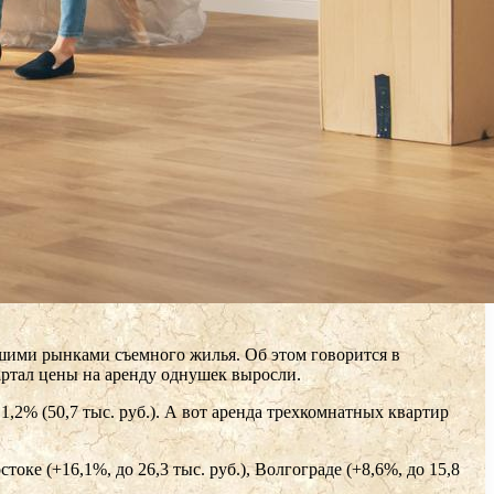
йшими рынками съемного жилья. Об этом говорится в
вартал цены на аренду однушек выросли.
1,2% (50,7 тыс. руб.). А вот аренда трехкомнатных квартир
ке (+16,1%, до 26,3 тыс. руб.), Волгограде (+8,6%, до 15,8