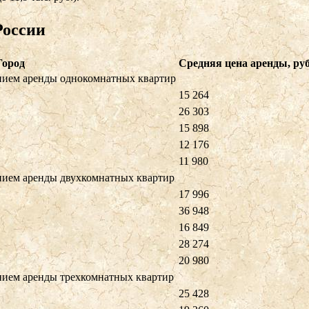
России
Город
Средняя цена аренды, руб
нием аренды однокомнатных квартир
15 264
26 303
15 898
12 176
11 980
нием аренды двухкомнатных квартир
17 996
36 948
16 849
28 274
20 980
нием аренды трехкомнатных квартир
25 428