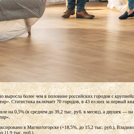
но выросла более чем в половине российских городов с крупне
тир». Статистика включает 70 городов, в 43 из них за первый к
е на 0,5% (в среднем до 39,2 тыс. руб. в месяц), а двушек — на 
тир».
овано в Магнитогорске (+18,5%, до 15,2 тыс. руб.), Владивосто
о 11,9 тыс. руб.).