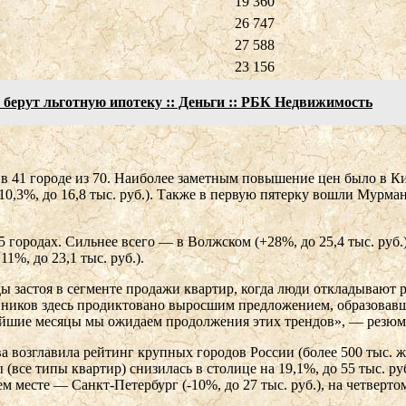
19 360
26 747
27 588
23 156
 берут льготную ипотеку :: Деньги :: РБК Недвижимость
 41 городе из 70. Наиболее заметным повышение цен было в Киро
10,3%, до 16,8 тыс. руб.). Также в первую пятерку вошли Мурманс
ородах. Сильнее всего — в Волжском (+28%, до 25,4 тыс. руб.), Б
11%, до 23,1 тыс. руб.).
ы застоя в сегменте продажи квартир, когда люди откладывают 
енников здесь продиктовано выросшим предложением, образовавш
ижайшие месяцы мы ожидаем продолжения этих трендов», — резю
возглавила рейтинг крупных городов России (более 500 тыс. ж
 (все типы квартир) снизилась в столице на 19,1%, до 55 тыс. р
ем месте — Санкт-Петербург (-10%, до 27 тыс. руб.), на четверто