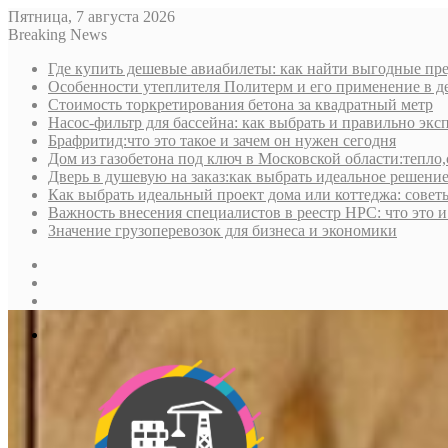
Пятница, 7 августа 2026
Breaking News
Где купить дешевые авиабилеты: как найти выгодные пре
Особенности утеплителя Политерм и его применение в д
Стоимость торкретирования бетона за квадратный метр
Насос-фильтр для бассейна: как выбрать и правильно экс
Брафритид:что это такое и зачем он нужен сегодня
Дом из газобетона под ключ в Московской области:тепло,
Дверь в душевую на заказ:как выбрать идеальное решени
Как выбрать идеальный проект дома или коттеджа: совет
Важность внесения специалистов в реестр НРС: что это 
Значение грузоперевозок для бизнеса и экономики
Sidebar
Random
Article
Log
In
Меню