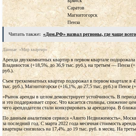
Брянск
Саратов
Магнитогорск
Пенза
Читать также:
«Дом.РФ» назвал регионы, где чаще всего
Данные: «Мир квартир»
Аренда двухкомнатных квартир в первом квартале подорожала в
Владивосток (+18,5%, до 36,9 тыс. руб.), на третьем — Пенза (+
руб.).
Съем трехкомнатных квартир подорожал в первом квартале в 45 г
тыс. руб.), Магнитогорске (+16,1%, до 27,5 тыс. руб.) и Пензе (+
«Рынок аренды в целом демонстрирует устойчивость. В период
и это поддерживает спрос. Что касается столицы, снижение ц
чего арендодатели стали конкурировать за арендатора. В бл
По данным аналитиков сервиса «Авито Недвижимость», Москва 
за последний год. С марта 2022 года месячная стоимость аренды
квартиры снизилась на 17,4%, до 19 тыс. руб. в месяц. На треть