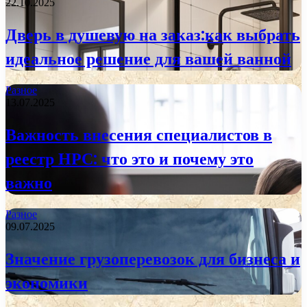
22.10.2025
Дверь в душевую на заказ:как выбрать
идеальное решение для вашей ванной
Разное
13.07.2025
Важность внесения специалистов в
реестр НРС: что это и почему это
важно
Разное
09.07.2025
Значение грузоперевозок для бизнеса и
экономики