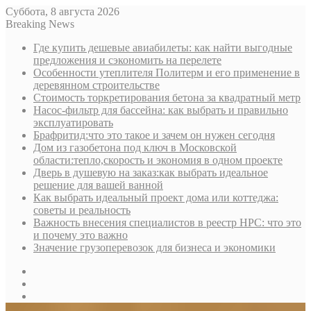
Суббота, 8 августа 2026
Breaking News
Где купить дешевые авиабилеты: как найти выгодные
предложения и сэкономить на перелете
Особенности утеплителя Политерм и его применение в
деревянном строительстве
Стоимость торкретирования бетона за квадратный метр
Насос-фильтр для бассейна: как выбрать и правильно
эксплуатировать
Брафритид:что это такое и зачем он нужен сегодня
Дом из газобетона под ключ в Московской
области:тепло,скорость и экономия в одном проекте
Дверь в душевую на заказ:как выбрать идеальное
решение для вашей ванной
Как выбрать идеальный проект дома или коттеджа:
советы и реальность
Важность внесения специалистов в реестр НРС: что это
и почему это важно
Значение грузоперевозок для бизнеса и экономики
Sidebar
Random
Article
Log
In