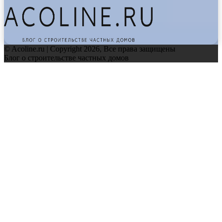
© Acoline.ru | Copyright 2026, Все права защищены
Блог о строительстве частных домов
Facebook
Twitter
WhatsApp
Telegram
Back
to
top
button