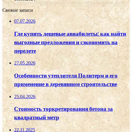
Свежие записи
07.07.2026
Где купить дешевые авиабилеты: как найти
выгодные предложения и сэкономить на
перелете
27.05.2026
Особенности утеплителя Политерм и его
применение в деревянном строительстве
25.04.2026
Стоимость торкретирования бетона за
квадратный метр
22.11.2025