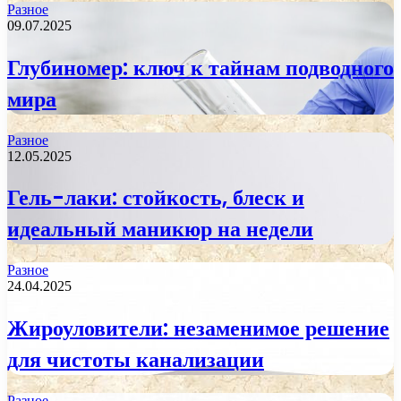
Разное
09.07.2025
Глубиномер: ключ к тайнам подводного
мира
Разное
12.05.2025
Гель-лаки: стойкость, блеск и
идеальный маникюр на недели
Разное
24.04.2025
Жироуловители: незаменимое решение
для чистоты канализации
Разное