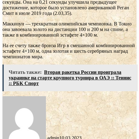
секунды. Она на 0,21 секунды улучшила предыдущее
достижение, которое было установлено американкой Реган
Смит в июле 2019 года (2.03,35).
Маккиоун — трехкратная олимпийская чемпионка. В Токио
она завоевала золото на дистанции 100 и 200 м на спине, а
также в комбинированной эстафете 4×100 м.
На ее счету также бронза Игр в смешанной комбинированной
эстафете 4×100 м, одна золотая и шесть серебряных наград
чемпионатов мира.
Читать также:
Вторая ракетка России проиграла
украинке на старте крупного турнира в ОАЭ :: Теннис
:: РБК Спорт
admin
10.03.2023