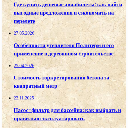
Где купить дешевые авиабилеты: как найти
выгодные предложения и сэкономить на
перелете
27.05.2026
Особенности утеплителя Политерм и его
применение в деревянном строительстве
25.04.2026
Стоимость торкретирования бетона за
квадратный метр
22.11.2025
Насос-фильтр для бассейна: как выбрать и
правильно эксплуатировать