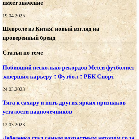
имеет значение
19.04.2025
Шевроле из Китая: новый взгляд на
проверенный бренд
Статьи по теме
Побивший несколько рекордов Месси футболист
завершил карьеру :: Футбол :: РБК Спорт
24.03.2023
Тяга к сахару и пять других ярких признаков
усталости надпочечников
12.03.2023
Лебеденко стал самым возрастным автором гола