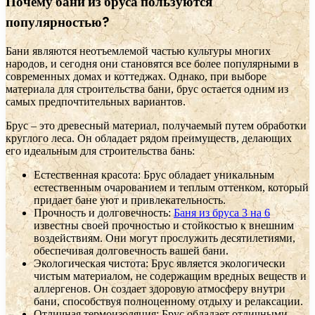
Почему бани из бруса пользуются
популярностью?
Бани являются неотъемлемой частью культуры многих
народов, и сегодня они становятся все более популярными в
современных домах и коттеджах. Однако, при выборе
материала для строительства бани, брус остается одним из
самых предпочтительных вариантов.
Брус – это древесный материал, получаемый путем обработки
круглого леса. Он обладает рядом преимуществ, делающих
его идеальным для строительства бань:
Естественная красота: Брус обладает уникальным
естественным очарованием и теплым оттенком, который
придает бане уют и привлекательность.
Прочность и долговечность:
Баня из бруса 3 на 6
известны своей прочностью и стойкостью к внешним
воздействиям. Они могут прослужить десятилетиями,
обеспечивая долговечность вашей бани.
Экологическая чистота: Брус является экологически
чистым материалом, не содержащим вредных веществ и
аллергенов. Он создает здоровую атмосферу внутри
бани, способствуя полноценному отдыху и релаксации.
Отличная термоизоляция: Брус обладает отличными