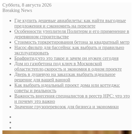
Суббота, 8 августа 2026
Breaking News
Где купить дешевые авиабилеты: как найти выгодные
предложения и сэкономить на перелете
Особенности утеплителя Политерм и его применение в
деревянном строительстве
Стоимость торкретирования бетона за квадратный метр
Насос-фильтр для бассейна: как выбрать и правильно
эксплуатировать
Брафритид:что это такое и зачем он нужен сегодня
Дом из газобетона под ключ в Московской
области:тепло,скорость и экономия в одном проекте
Дверь в душевую на заказ:как выбрать идеальное
решение для вашей ванной
Как выбрать идеальный проект дома или коттеджа:
советы и реальность
Важность внесения специалистов в реестр НРС: что это
и почему это важно
Значение грузоперевозок для бизнеса и экономики
Sidebar
Random
Article
Log
In