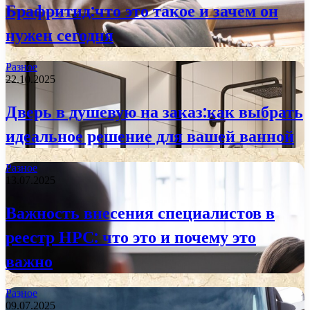
Брафритид:что это такое и зачем он
нужен сегодня
Разное
22.10.2025
Дверь в душевую на заказ:как выбрать
идеальное решение для вашей ванной
Разное
13.07.2025
Важность внесения специалистов в
реестр НРС: что это и почему это
важно
Разное
09.07.2025