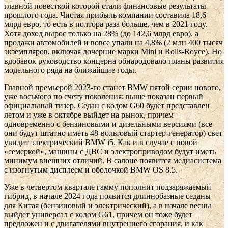
главной повесткой которой стали финансовые результаты
прошлого года. Чистая прибыль компании составила 18,6
млрд евро, то есть в полтора раза больше, чем в 2021 году.
Хотя доход вырос только на 28% (до 142,6 млрд евро), а
продажи автомобилей и вовсе упали на 4,8% (2 млн 400 тысяч
экземпляров, включая дочерние марки Mini и Rolls-Royce). Но
вдобавок руководство концерна обнародовало планы развития
модельного ряда на ближайшие годы.
Главной премьерой 2023-го станет BMW пятой серии нового,
уже восьмого по счету поколения: выше показан первый
официальный тизер. Седан с кодом G60 будет представлен
летом и уже в октябре выйдет на рынок, причем
одновременно с бензиновыми и дизельными версиями (все
они будут штатно иметь 48-вольтовый стартер-генератор) свет
увидит электрический BMW i5. Как и в случае с новой
«семеркой», машины с ДВС и электроприводом будут иметь
минимум внешних отличий. В салоне появится медиасистема
с изогнутым дисплеем и оболочкой BMW OS 8.5.
Уже в четвертом квартале гамму пополнит подзаряжаемый
гибрид, в начале 2024 года появится длиннобазные седаны
для Китая (бензиновый и электрический), а в начале весны
выйдет универсал с кодом G61, причем он тоже будет
предложен и с двигателями внутреннего сгорания, и как