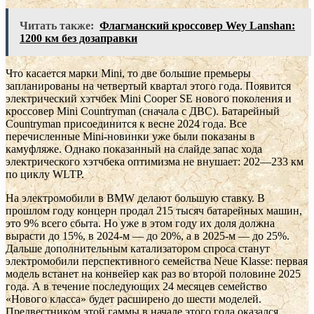
Читать также:
Флагманский кроссовер Wey Lanshan:
1200 км без дозаправки
Что касается марки Mini, то две большие премьеры
запланированы на четвертый квартал этого года. Появится
электрический хэтчбек Mini Cooper SE нового поколения и
кроссовер Mini Countryman (сначала с ДВС). Батарейный
Countryman присоединится к весне 2024 года. Все
перечисленные Mini-новинки уже были показаны в
камуфляже. Однако показанный на слайде запас хода
электрического хэтчбека оптимизма не внушает: 202—233 км
по циклу WLTP.
На электромобили в BMW делают большую ставку. В
прошлом году концерн продал 215 тысяч батарейных машин,
это 9% всего сбыта. Но уже в этом году их доля должна
вырасти до 15%, в 2024-м — до 20%, а в 2025-м — до 25%.
Дальше дополнительным катализатором спроса станут
электромобили перспективного семейства Neue Klasse: первая
модель встанет на конвейер как раз во второй половине 2025
года. А в течение последующих 24 месяцев семейство
«Нового класса» будет расширено до шести моделей.
Предвестником этой гаммы в начале этого года оказался