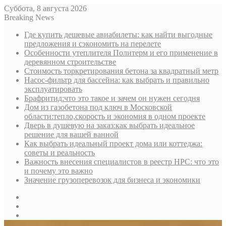
Суббота, 8 августа 2026
Breaking News
Где купить дешевые авиабилеты: как найти выгодные
предложения и сэкономить на перелете
Особенности утеплителя Политерм и его применение в
деревянном строительстве
Стоимость торкретирования бетона за квадратный метр
Насос-фильтр для бассейна: как выбрать и правильно
эксплуатировать
Брафритид:что это такое и зачем он нужен сегодня
Дом из газобетона под ключ в Московской
области:тепло,скорость и экономия в одном проекте
Дверь в душевую на заказ:как выбрать идеальное
решение для вашей ванной
Как выбрать идеальный проект дома или коттеджа:
советы и реальность
Важность внесения специалистов в реестр НРС: что это
и почему это важно
Значение грузоперевозок для бизнеса и экономики
Sidebar
Random
Article
Log
In