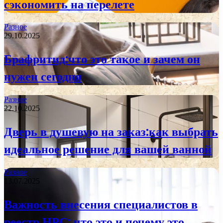
сэкономить на перелете
Разное
29.10.2025
Брафритид:что это такое и зачем он
нужен сегодня
Разное
22.10.2025
Дверь в душевую на заказ:как выбрать
идеальное решение для вашей ванной
Разное
13.07.2025
Важность внесения специалистов в
реестр НРС: что это и почему это