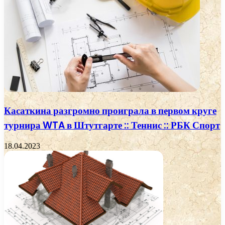
Касаткина разгромно проиграла в первом круге
турнира WTA в Штутгарте :: Теннис :: РБК Спорт
18.04.2023