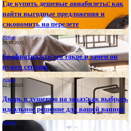
Где купить дешевые авиабилеты: как
найти выгодные предложения и
сэкономить на перелете
Разное
29.10.2025
Брафритид:что это такое и зачем он
нужен сегодня
Разное
22.10.2025
Дверь в душевую на заказ:как выбрать
идеальное решение для вашей ванной
Разное
13.07.2025