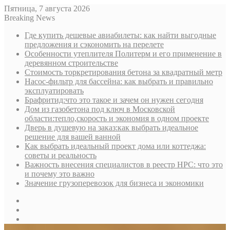
Пятница, 7 августа 2026
Breaking News
Где купить дешевые авиабилеты: как найти выгодные
предложения и сэкономить на перелете
Особенности утеплителя Политерм и его применение в
деревянном строительстве
Стоимость торкретирования бетона за квадратный метр
Насос-фильтр для бассейна: как выбрать и правильно
эксплуатировать
Брафритид:что это такое и зачем он нужен сегодня
Дом из газобетона под ключ в Московской
области:тепло,скорость и экономия в одном проекте
Дверь в душевую на заказ:как выбрать идеальное
решение для вашей ванной
Как выбрать идеальный проект дома или коттеджа:
советы и реальность
Важность внесения специалистов в реестр НРС: что это
и почему это важно
Значение грузоперевозок для бизнеса и экономики
Sidebar
Random
Article
Log
In