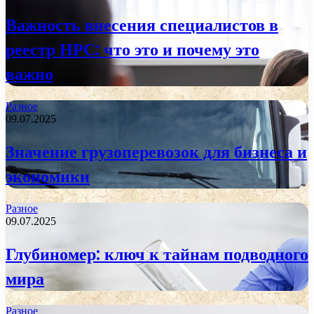
Важность внесения специалистов в
реестр НРС: что это и почему это
важно
Разное
09.07.2025
Значение грузоперевозок для бизнеса и
экономики
Разное
09.07.2025
Глубиномер: ключ к тайнам подводного
мира
Разное