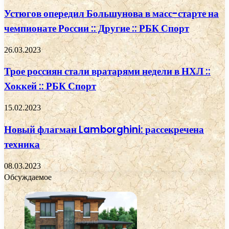
Устюгов опередил Большунова в масс-старте на
чемпионате России :: Другие :: РБК Спорт
26.03.2023
Трое россиян стали вратарями недели в НХЛ ::
Хоккей :: РБК Спорт
15.02.2023
Новый флагман Lamborghini: рассекречена
техника
08.03.2023
Обсуждаемое