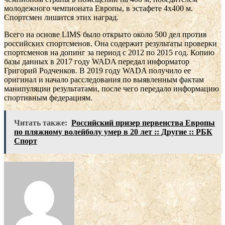
молодежного чемпионата Европы, в эстафете 4х400 м.
Спортсмен лишится этих наград.
Всего на основе LIMS было открыто около 500 дел против
российских спортсменов. Она содержит результаты проверки
спортсменов на допинг за период с 2012 по 2015 год. Копию
базы данных в 2017 году WADA передал информатор
Григорий Родченков. В 2019 году WADA получило ее
оригинал и начало расследования по выявленным фактам
манипуляции результатами, после чего передало информацию
спортивным федерациям.
Читать также:
Российский призер первенства Европы
по пляжному волейболу умер в 20 лет :: Другие :: РБК
Спорт