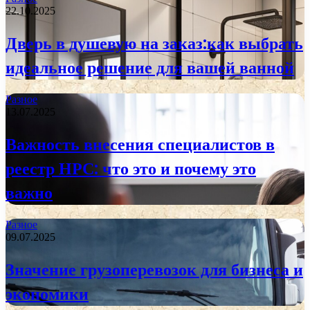
22.10.2025
Дверь в душевую на заказ:как выбрать
идеальное решение для вашей ванной
Разное
13.07.2025
Важность внесения специалистов в
реестр НРС: что это и почему это
важно
Разное
09.07.2025
Значение грузоперевозок для бизнеса и
экономики