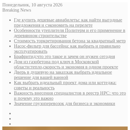
Понедельник, 10 августа 2026
Breaking News
Где купить дешевые авиабилеты: как найти выгодные
предложения и сэкономить на перелете
Особенности утеплителя Политерм и его применение в
деревянном строительстве
Стоимость торкретирования бетона за квадратный метр
Насос-фильтр для бассейна: как выбрать и правильно
эксплуатировать
Брафритид:что это такое и зачем он нужен сегодня
Дом из газобетона под ключ в Московской
области:тепло,скорость и экономия в одном проекте
Дверь в душевую на заказ:как выбрать идеальное
решение для вашей ванной
Как выбрать идеальный проект дома или коттеджа:
советы и реальность
Важность внесения специалистов в реестр НРС: что это
и почему это важно
Значение грузоперевозок для бизнеса и экономики
Sidebar
Random
Article
Log
In