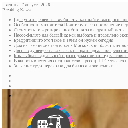
Пятница, 7 августа 2026
Breaking News
Где купить дешевые авиабилеты: как найти выгодные пре
Особенности утеплителя Политерм и его применение в д
Стоимость торкретирования бетона за квадратный метр
Насос-фильтр для бассейна: как выбрать и правильно экс
Брафритид:что это такое и зачем он нужен сегодня
Дом из газобетона под ключ в Московской области:тепло,
Дверь в душевую на заказ:как выбрать идеальное решени
Как выбрать идеальный проект дома или коттеджа: совет
Важность внесения специалистов в реестр НРС: что это 
Значение грузоперевозок для бизнеса и экономики
Sidebar
Random
Article
Log
In
Меню