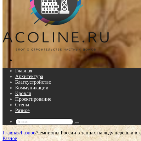
Поиск...
Главная
Архитектура
Благоустройство
Коммуникации
Кровля
Проектирование
Стены
Разное
Поиск...
Главная
/
Разное
/
Чемпионы России в танцах на льду перешли в к
Разное