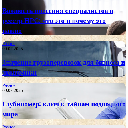
Важность внесения специалистов в
реестр НРС: что это и почему это
важно
Разное
09.07.2025
Значение грузоперевозок для бизнеса и
экономики
Разное
09.07.2025
Глубиномер: ключ к тайнам подводного
мира
Разное