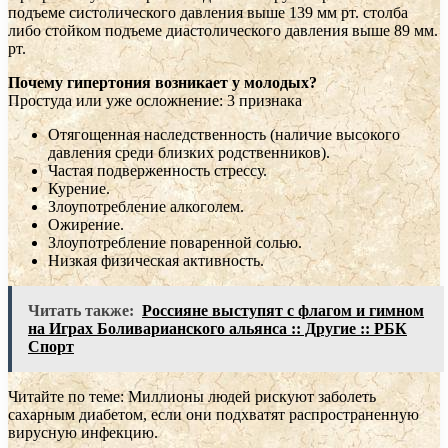
подъеме систолического давления выше 139 мм рт. столба
либо стойком подъеме диастолического давления выше 89 мм.
рт.
Почему гипертония возникает у молодых?
Простуда или уже осложнение: 3 признака
Отягощенная наследственность (наличие высокого
давления среди близких родственников).
Частая подверженность стрессу.
Курение.
Злоупотребление алкоголем.
Ожирение.
Злоупотребление поваренной солью.
Низкая физическая активность.
Читать также:
Россияне выступят с флагом и гимном
на Играх Боливарианского альянса :: Другие :: РБК
Спорт
Читайте по теме: Миллионы людей рискуют заболеть
сахарным диабетом, если они подхватят распространенную
вирусную инфекцию.