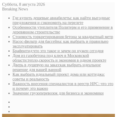
Суббота, 8 августа 2026
Breaking News
Где купить дешевые авиабилеты: как найти выгодные
предложения и сэкономить на перелете
Особенности утеплителя Политерм и его применение в
деревянном строительстве
Стоимость торкретирования бетона за квадратный метр
Насос-фильтр для бассейна: как выбрать и правильно
эксплуатировать
Брафритид:что это такое и зачем он нужен сегодня
Дом из газобетона под ключ в Московской
области:тепло,скорость и экономия в одном проекте
Дверь в душевую на заказ:как выбрать идеальное
решение для вашей ванной
Как выбрать идеальный проект дома или коттеджа:
советы и реальность
Важность внесения специалистов в реестр НРС: что это
и почему это важно
Значение грузоперевозок для бизнеса и экономики
Sidebar
Random
Article
Log
In