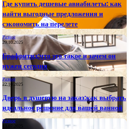
Где купить дешевые авиабилеты: как
найти выгодные предложения и
сэкономить на перелете
Разное
29.10.2025
Брафритид:что это такое и зачем он
нужен сегодня
Разное
22.10.2025
Дверь в душевую на заказ:как выбрать
идеальное решение для вашей ванной
Разное
13.07.2025