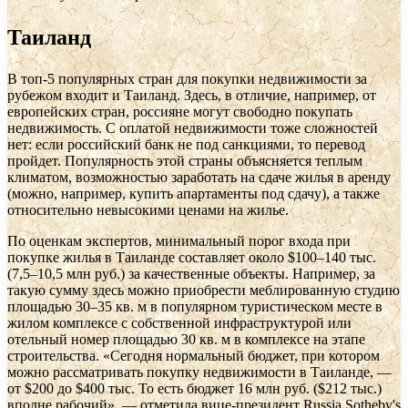
Таиланд
В топ-5 популярных стран для покупки недвижимости за
рубежом входит и Таиланд. Здесь, в отличие, например, от
европейских стран, россияне могут свободно покупать
недвижимость. С оплатой недвижимости тоже сложностей
нет: если российский банк не под санкциями, то перевод
пройдет. Популярность этой страны объясняется теплым
климатом, возможностью заработать на сдаче жилья в аренду
(можно, например, купить апартаменты под сдачу), а также
относительно невысокими ценами на жилье.
По оценкам экспертов, минимальный порог входа при
покупке жилья в Таиланде составляет около $100–140 тыс.
(7,5–10,5 млн руб.) за качественные объекты. Например, за
такую сумму здесь можно приобрести меблированную студию
площадью 30–35 кв. м в популярном туристическом месте в
жилом комплексе с собственной инфраструктурой или
отельный номер площадью 30 кв. м в комплексе на этапе
строительства. «Сегодня нормальный бюджет, при котором
можно рассматривать покупку недвижимости в Таиланде, ―
от $200 до $400 тыс. То есть бюджет 16 млн руб. ($212 тыс.)
вполне рабочий», — отметила вице-президент Russia Sotheby's