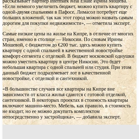
рассказывает партнер Intermark Real Estate Ирина Мошева.
«Если немного увеличить бюджет, можно купить квартиру с
одной-двумя спальнями в Пафосе, Лимасол потребует еще
больших вложений, так как этот город можно назвать самым
дорогим для покупки недвижимости», — отметила эксперт.
Самые низкие цены на жилье на Кипре, в отличие от многих
стран, именно в столице — Никосии. По словам Ирины
Мошевой, с бюджетом до €200 тыс. здесь можно купить
квартиру с одной спальней в качественной новостройке
комфорт-сегмента с отделкой. В бюджет московской однушки
можно уместить квартиру в центре Никосии. Это будет
небольшая квартира с одной спальней или студия. При этом
данный бюджет подразумевает лот в качественной
новостройке, с отделкой и сантехникой.
«В большинстве случаев все квартиры на Кипре вне
зависимости от класса жилья сдаются с готовой отделкой,
сантехникой. В некоторых проектах в стоимость квартиры
включают машино-место. Мебель, как правило, в стоимость
не входит, но ее можно докупить комплектом
непосредственно у застройщика», — добавила эксперт.