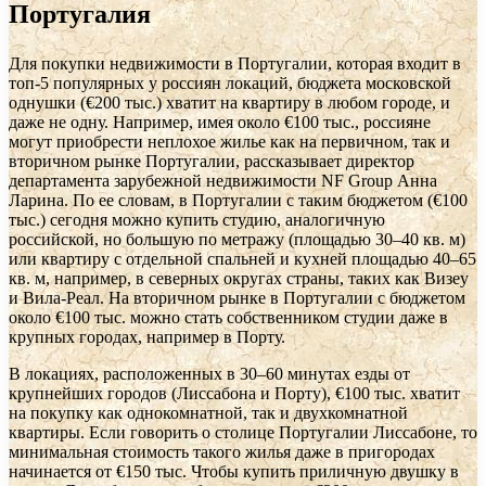
Португалия
Для покупки недвижимости в Португалии, которая входит в
топ-5 популярных у россиян локаций, бюджета московской
однушки (€200 тыс.) хватит на квартиру в любом городе, и
даже не одну. Например, имея около €100 тыс., россияне
могут приобрести неплохое жилье как на первичном, так и
вторичном рынке Португалии, рассказывает директор
департамента зарубежной недвижимости NF Group Анна
Ларина. По ее словам, в Португалии с таким бюджетом (€100
тыс.) сегодня можно купить студию, аналогичную
российской, но большую по метражу (площадью 30–40 кв. м)
или квартиру с отдельной спальней и кухней площадью 40–65
кв. м, например, в северных округах страны, таких как Визеу
и Вила-Реал. На вторичном рынке в Португалии с бюджетом
около €100 тыс. можно стать собственником студии даже в
крупных городах, например в Порту.
В локациях, расположенных в 30–60 минутах езды от
крупнейших городов (Лиссабона и Порту), €100 тыс. хватит
на покупку как однокомнатной, так и двухкомнатной
квартиры. Если говорить о столице Португалии Лиссабоне, то
минимальная стоимость такого жилья даже в пригородах
начинается от €150 тыс. Чтобы купить приличную двушку в