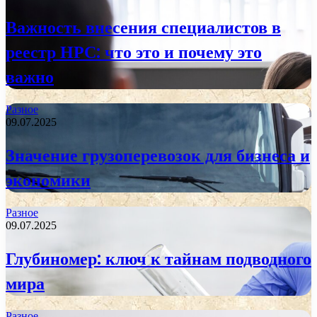
Важность внесения специалистов в
реестр НРС: что это и почему это
важно
Разное
09.07.2025
Значение грузоперевозок для бизнеса и
экономики
Разное
09.07.2025
Глубиномер: ключ к тайнам подводного
мира
Разное