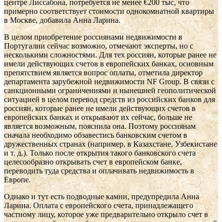
центре Лиссабона, потребуется не менее €200 тыс, что
примерно соответствует стоимости однокомнатной квартиры
в Москве, добавила Анна Ларина.
В целом приобретение россиянами недвижимости в
Португалии сейчас возможно, отмечают эксперты, но с
несколькими сложностями. Для тех россиян, которые ранее не
имели действующих счетов в европейских банках, основным
препятствием является вопрос оплаты, отметила директор
департамента зарубежной недвижимости NF Group. В связи с
санкционными ограничениями и нынешней геополитической
ситуацией в целом перевод средств из российских банков для
россиян, которые ранее не имели действующих счетов в
европейских банках и открывают их сейчас, больше не
является возможным, пояснила она. Поэтому россиянам
сначала необходимо обзавестись банковским счетом в
дружественных странах (например, в Казахстане, Узбекистане
и т. д.). Только после открытия такого банковского счета
целесообразно открывать счет в европейском банке,
переводить туда средства и оплачивать недвижимость в
Европе.
Однако и тут есть подводные камни, предупредила Анна
Ларина. Оплата с европейского счета, принадлежащего
частному лицу, которое уже предварительно открыло счет в