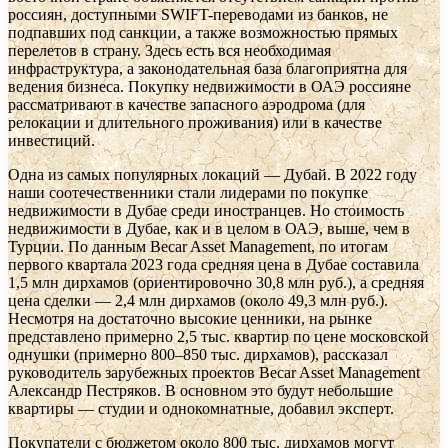
россиян, доступными SWIFT-переводами из банков, не
подпавших под санкции, а также возможностью прямых
перелетов в страну. Здесь есть вся необходимая
инфраструктура, а законодательная база благоприятна для
ведения бизнеса. Покупку недвижимости в ОАЭ россияне
рассматривают в качестве запасного аэродрома (для
релокации и длительного проживания) или в качестве
инвестиций.
Одна из самых популярных локаций — Дубай. В 2022 году
наши соотечественники стали лидерами по покупке
недвижимости в Дубае среди иностранцев. Но стоимость
недвижимости в Дубае, как и в целом в ОАЭ, выше, чем в
Турции. По данным Becar Asset Management, по итогам
первого квартала 2023 года средняя цена в Дубае cоставила
1,5 млн дирхамов (ориентировочно 30,8 млн руб.), а средняя
цена сделки — 2,4 млн дирхамов (около 49,3 млн руб.).
Несмотря на достаточно высокие ценники, на рынке
представлено примерно 2,5 тыс. квартир по цене московской
однушки (примерно 800–850 тыс. дирхамов), рассказал
руководитель зарубежных проектов Becar Asset Management
Александр Пестряков. В основном это будут небольшие
квартиры — студии и однокомнатные, добавил эксперт.
Покупатели с бюджетом около 800 тыс. дирхамов могут