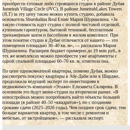
приобрести готовые либо строящиеся студии в районе Дубая
Jumeirah Village Circle (JVC). В районе JumeirahLakes Towers
(JLT) за эту цену также можно купить студию, добавила
основатель Shurshalina Real Estate Мария Шуршалина. «За
такую стоимость идут студии с полной чистовой отделкой,
кухонным гарнитуром, бытовой техникой, бесплатным
тренажерным залом и бассейном в жилом комплексе. При
этом понятие студии в Дубае отличается от нашего — это
помещения площадью 30–40 кв. м», — рассказала Мария
Шуршалина. Расширив бюджет примерно до 19 млн руб., в
тех же комплексах можно приобрести уже апартаменты с
одной спальней площадью 60–70 кв. м, отметила она.
По цене однокомнатной квартиры, помимо Дубая, можно
рассмотреть покупку квартиры в Абу-Даби или в Шардже,
продолжила ведущий эксперт по инвестициям в
недвижимость компании «Этажи» Елизавета Склярова. В
основном это будут мини-студии на вторичном рынке. «В
новостройках можно попробовать найти объекты большей
площади (в районе 40–50 «квадратов»), но с поздними
сроками сдачи (2025–2026 годы). Чем позднее срок сдачи, тем
больше вариантов квартир, в том числе с ремонтом и
мебелью, от застройщиков», — рассказала эксперт.