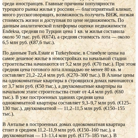
среди иностранцев. Главные причины популярности
турецкого рынка жилья у россиян — благоприятный климат,
много русскоговорящих, возможность получить ВНЖ, низкая
стоимость жизни и доступная по цене недвижимость. По
данным аналитической платформы оценки недвижимости
Endeksa, средняя по Турции цена 1 кв. м жилья составила
около 50 тыс. руб. (€674), а средняя стоимость лота — около
6,5 млн руб. (€87,6 тыс.).
По данным Turk.Estate и Turkeyhouse, в Стамбуле цены на
самое дешевое жилье в новостройках на начальной стадии
строительства начинаются от 5,2 млн руб. (€70 тыс.). При этом
средняя цена готового лота площадью не менее 80 кв. м
составляет 21,2–22,4 млн руб. (€270–300 тыс.). В Аланье цены
на однокомнатные квартиры в строящихся домах начинаются
от 3,7 млн руб. (€50 тыс.), а двухкомнатные квартиры на
начальном этапе строительства стоят от 4,4 млн руб. (€60
тыс.). В уже построенных зданиях средняя цена
однокомнатной квартиры составляет 9,3–9,7 млн руб. (€125–
130 тыс.), двухкомнатной — 11,2–11,5 млн руб. (€150–155
тыс.).
В Анталье в построенных домах однокомнатная квартира
стоит в среднем 11,2–11,9 млн руб. (€150–160 тыс.), а
двухкомнатная — 13–13,4 млн руб. (€175–185 тыс.). В