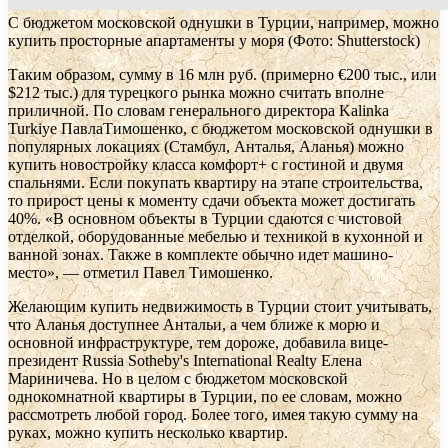
С бюджетом московской однушки в Турции, например, можно
купить просторные апартаменты у моря
(Фото: Shutterstock)
Таким образом, сумму в 16 млн руб. (примерно €200 тыс., или
$212 тыс.) для турецкого рынка можно считать вполне
приличной. По словам генерального директора Kalinka
Turkiye ПавлаТимошенко, с бюджетом московской однушки в
популярных локациях (Стамбул, Анталья, Аланья) можно
купить новостройку класса комфорт+ с гостиной и двумя
спальнями. Если покупать квартиру на этапе строительства,
то прирост цены к моменту сдачи объекта может достигать
40%. «В основном объекты в Турции сдаются с чистовой
отделкой, оборудованные мебелью и техникой в кухонной и
ванной зонах. Также в комплекте обычно идет машино-
место», — отметил Павел Тимошенко.
Желающим купить недвижимость в Турции стоит учитывать,
что Аланья доступнее Антальи, а чем ближе к морю и
основной инфраструктуре, тем дороже, добавила вице-
президент Russia Sotheby's International Realty Елена
Мариничева. Но в целом с бюджетом московской
однокомнатной квартиры в Турции, по ее словам, можно
рассмотреть любой город. Более того, имея такую сумму на
руках, можно купить несколько квартир.