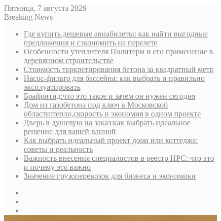
Пятница, 7 августа 2026
Breaking News
Где купить дешевые авиабилеты: как найти выгодные
предложения и сэкономить на перелете
Особенности утеплителя Политерм и его применение в
деревянном строительстве
Стоимость торкретирования бетона за квадратный метр
Насос-фильтр для бассейна: как выбрать и правильно
эксплуатировать
Брафритид:что это такое и зачем он нужен сегодня
Дом из газобетона под ключ в Московской
области:тепло,скорость и экономия в одном проекте
Дверь в душевую на заказ:как выбрать идеальное
решение для вашей ванной
Как выбрать идеальный проект дома или коттеджа:
советы и реальность
Важность внесения специалистов в реестр НРС: что это
и почему это важно
Значение грузоперевозок для бизнеса и экономики
Sidebar
Random
Article
Log
In