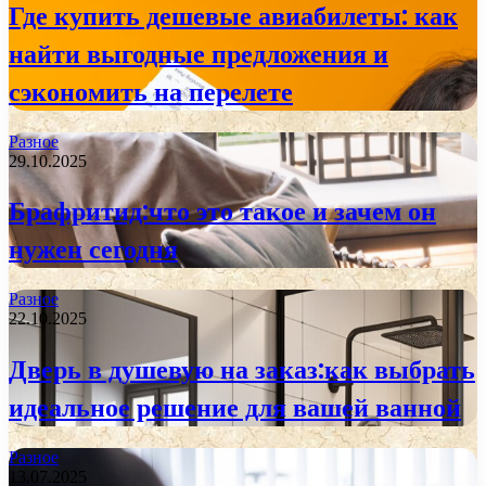
Где купить дешевые авиабилеты: как
найти выгодные предложения и
сэкономить на перелете
Разное
29.10.2025
Брафритид:что это такое и зачем он
нужен сегодня
Разное
22.10.2025
Дверь в душевую на заказ:как выбрать
идеальное решение для вашей ванной
Разное
13.07.2025