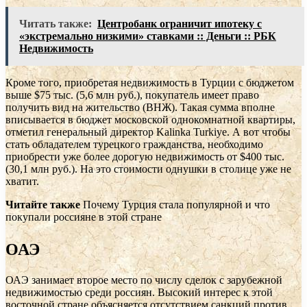
Читать также:
Центробанк ограничит ипотеку с
«экстремально низкими» ставками :: Деньги :: РБК
Недвижимость
Кроме того, приобретая недвижимость в Турции с бюджетом
выше $75 тыс. (5,6 млн руб.), покупатель имеет право
получить вид на жительство (ВНЖ). Такая сумма вполне
вписывается в бюджет московской однокомнатной квартиры,
отметил генеральный директор Kalinka Turkiye. А вот чтобы
стать обладателем турецкого гражданства, необходимо
приобрести уже более дорогую недвижимость от $400 тыс.
(30,1 млн руб.). На это стоимости однушки в столице уже не
хватит.
Читайте также
Почему Турция стала популярной и что
покупали россияне в этой стране
ОАЭ
ОАЭ занимает второе место по числу сделок с зарубежной
недвижимостью среди россиян. Высокий интерес к этой
восточной стране объясняется отсутствием санкций против