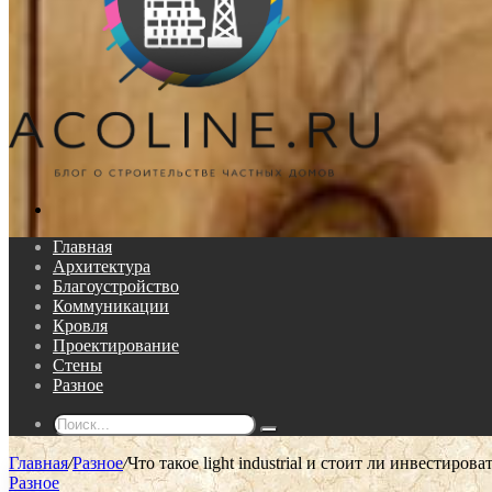
Поиск...
Главная
Архитектура
Благоустройство
Коммуникации
Кровля
Проектирование
Стены
Разное
Поиск...
Главная
/
Разное
/
Что такое light industrial и стоит ли инвестиро
Разное