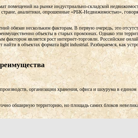
формат помещений на рынке индустриально-складской недвижимос
в стране, аналитики, опрошенные «РБК-Недвижимостью», говорят 
ний обязан нескольким факторам. В первую очередь, это отсутс
реимущественно объекты в старых промзонах. Однако эти террит
м фактором является рост интернет-торговли. Российские онла
т найти в объектах формата light industrial. Разбираемся, как у
 преимущества
 производств, организации хранения, офиса и шоурума в едином п
аточно обширную территорию, но площадь самих блоков невелика, 