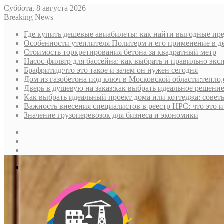
Суббота, 8 августа 2026
Breaking News
Где купить дешевые авиабилеты: как найти выгодные пре
Особенности утеплителя Политерм и его применение в д
Стоимость торкретирования бетона за квадратный метр
Насос-фильтр для бассейна: как выбрать и правильно экс
Брафритид:что это такое и зачем он нужен сегодня
Дом из газобетона под ключ в Московской области:тепло,
Дверь в душевую на заказ:как выбрать идеальное решени
Как выбрать идеальный проект дома или коттеджа: совет
Важность внесения специалистов в реестр НРС: что это 
Значение грузоперевозок для бизнеса и экономики
Sidebar
Random
Article
Log
In
Меню