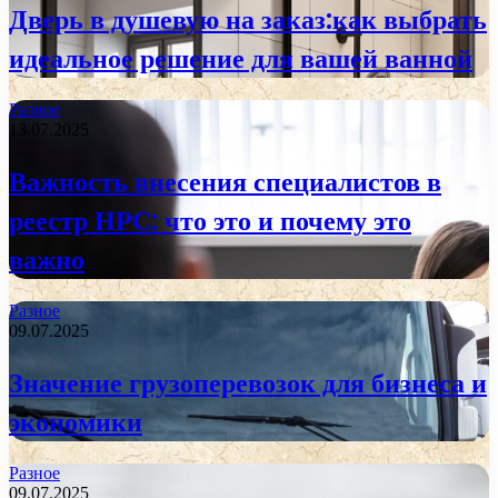
Дверь в душевую на заказ:как выбрать
идеальное решение для вашей ванной
Разное
13.07.2025
Важность внесения специалистов в
реестр НРС: что это и почему это
важно
Разное
09.07.2025
Значение грузоперевозок для бизнеса и
экономики
Разное
09.07.2025