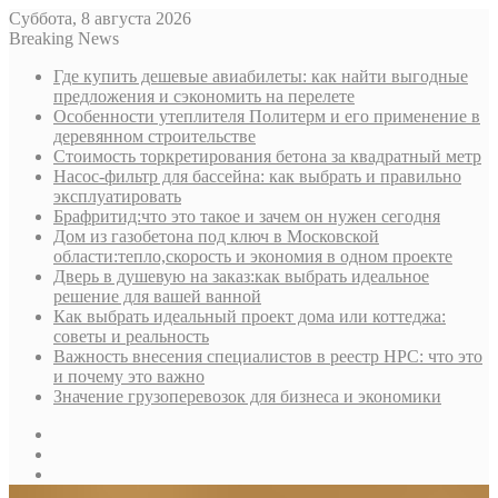
Суббота, 8 августа 2026
Breaking News
Где купить дешевые авиабилеты: как найти выгодные
предложения и сэкономить на перелете
Особенности утеплителя Политерм и его применение в
деревянном строительстве
Стоимость торкретирования бетона за квадратный метр
Насос-фильтр для бассейна: как выбрать и правильно
эксплуатировать
Брафритид:что это такое и зачем он нужен сегодня
Дом из газобетона под ключ в Московской
области:тепло,скорость и экономия в одном проекте
Дверь в душевую на заказ:как выбрать идеальное
решение для вашей ванной
Как выбрать идеальный проект дома или коттеджа:
советы и реальность
Важность внесения специалистов в реестр НРС: что это
и почему это важно
Значение грузоперевозок для бизнеса и экономики
Sidebar
Random
Article
Log
In