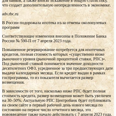
для банков, а также вносят искажение в общую статистику,
что создает дополнительную неопределенность в экономике.
adv.rbc.ru
В России подорожала ипотека из-за отмены околонулевых
программ
Соответствующие изменения внесены в Положение Банка
России № 590-П от 7 апреля 2023 года.
Повышенное резервирование потребуется для ипотечных
кредитов, полная стоимость которых «существенно ниже
рыночного уровня (рыночной процентной ставки, РПС)».
Под рыночной ставкой понимается значение доходности
десятилетних ОФЗ, усредненное за три предшествующих дате
выдачи календарных месяца. Если кредит выдан в рамках
госпрограммы, то из показателя вычитается размер
возмещения.
В зависимости от того, насколько ниже РПС будет полная
стоимость кредита, размер возмещения может быть увеличен
на 30–50%. Актуальную РПС Центробанк будет публиковать
на своем сайте в первый рабочий день нового месяца по
состоянию на первое число отчетного месяца, это
нововведение также начало действовать с 7 апреля 2023 года.