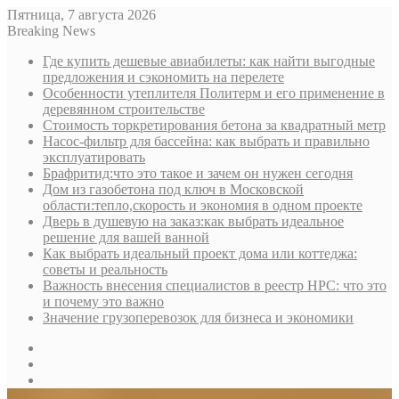
Пятница, 7 августа 2026
Breaking News
Где купить дешевые авиабилеты: как найти выгодные
предложения и сэкономить на перелете
Особенности утеплителя Политерм и его применение в
деревянном строительстве
Стоимость торкретирования бетона за квадратный метр
Насос-фильтр для бассейна: как выбрать и правильно
эксплуатировать
Брафритид:что это такое и зачем он нужен сегодня
Дом из газобетона под ключ в Московской
области:тепло,скорость и экономия в одном проекте
Дверь в душевую на заказ:как выбрать идеальное
решение для вашей ванной
Как выбрать идеальный проект дома или коттеджа:
советы и реальность
Важность внесения специалистов в реестр НРС: что это
и почему это важно
Значение грузоперевозок для бизнеса и экономики
Sidebar
Random
Article
Log
In