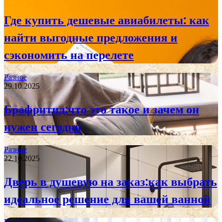
Где купить дешевые авиабилеты: как
найти выгодные предложения и
сэкономить на перелете
Разное
29.10.2025
Брафритид:что это такое и зачем он
нужен сегодня
Разное
22.10.2025
Дверь в душевую на заказ:как выбрать
идеальное решение для вашей ванной
Разное