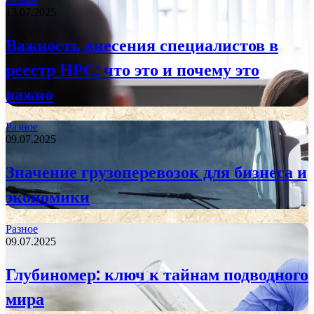
13.07.2025
Важность внесения специалистов в
реестр НРС: что это и почему это
важно
Разное
09.07.2025
Значение грузоперевозок для бизнеса и
экономики
Разное
09.07.2025
Глубиномер: ключ к тайнам подводного
мира