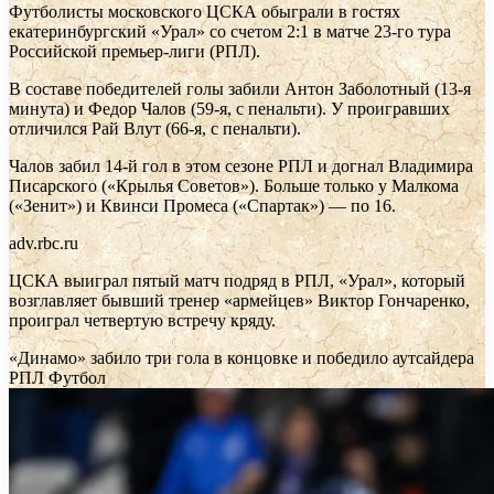
Футболисты московского ЦСКА обыграли в гостях
екатеринбургский «Урал» со счетом 2:1 в матче 23-го тура
Российской премьер-лиги (РПЛ).
В составе победителей голы забили Антон Заболотный (13-я
минута) и Федор Чалов (59-я, с пенальти). У проигравших
отличился Рай Влут (66-я, с пенальти).
Чалов забил 14-й гол в этом сезоне РПЛ и догнал Владимира
Писарского («Крылья Советов»). Больше только у Малкома
(«Зенит») и Квинси Промеса («Спартак») — по 16.
adv.rbc.ru
ЦСКА выиграл пятый матч подряд в РПЛ, «Урал», который
возглавляет бывший тренер «армейцев» Виктор Гончаренко,
проиграл четвертую встречу кряду.
«Динамо» забило три гола в концовке и победило аутсайдера
РПЛ
Футбол