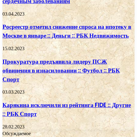
сердечным заболеваниям
03.04.2023
Росреестр отметил снижение спроса на ипотеку в
Москве в январе :: Деньги :: РБК Недвижимость
15.02.2023
Прокуратура предъявила лидеру ПСЖ
обвинения в изнасиловании :: Футбол :: РБК
Спорт
03.03.2023
Карякина исключили из рейтинга FIDE :: Другие
:: РБК Спорт
28.02.2023
Обсуждаемое