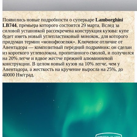
Появились новые подробности о суперкаре
Lamborghini
LB744
, премьера которого состоится 29 марта. Вслед за
силовой установкой рассекречена конструкция кузова: купе
будет иметь новый углепластиковый монокок, для которого
придуман термин «монофюзеляж». Ключевое отличие от
Авентадора — композитный передний подрамник: он сделан
из короткого углеволокна, пропитанного смолой, и получился
на 20% легче и вдвое жестче прежней алюминиевой
конструкции. В целом новый кузов на 10% легче, чем у
Авентадора, а жесткость на кручение выросла на 25%, до
40000 Нм/град.