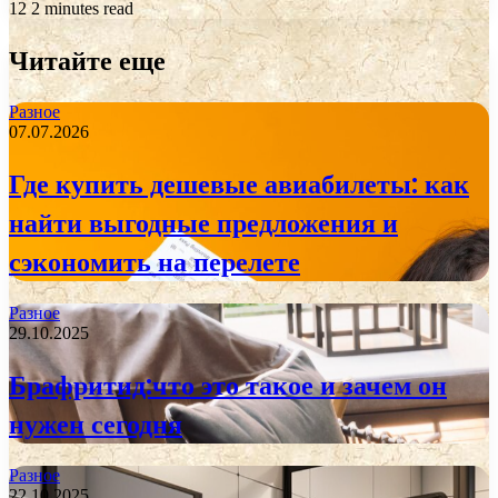
12
2 minutes read
Читайте еще
Разное
07.07.2026
Где купить дешевые авиабилеты: как
найти выгодные предложения и
сэкономить на перелете
Разное
29.10.2025
Брафритид:что это такое и зачем он
нужен сегодня
Разное
22.10.2025