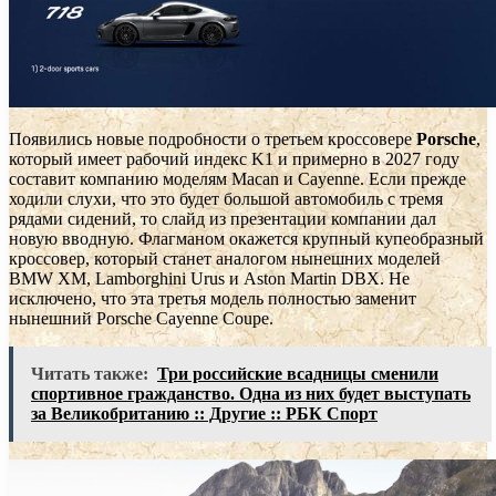
Появились новые подробности о третьем кроссовере
Porsche
,
который имеет рабочий индекс K1 и примерно в 2027 году
составит компанию моделям Macan и Cayenne. Если прежде
ходили слухи, что это будет большой автомобиль с тремя
рядами сидений, то слайд из презентации компании дал
новую вводную. Флагманом окажется крупный купеобразный
кроссовер, который станет аналогом нынешних моделей
BMW XM, Lamborghini Urus и Aston Martin DBX. Не
исключено, что эта третья модель полностью заменит
нынешний Porsche Cayenne Coupe.
Читать также:
Три российские всадницы сменили
спортивное гражданство. Одна из них будет выступать
за Великобританию :: Другие :: РБК Спорт