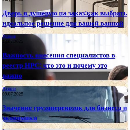
Дверь в душевую на заказ:как выбрать
идеальное решение для вашей ванной
Разное
13.07.2025
Важность внесения специалистов в
реестр НРС: что это и почему это
важно
Разное
09.07.2025
Значение грузоперевозок для бизнеса и
экономики