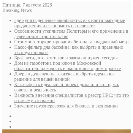
Пятница, 7 августа 2026
Breaking News
Где купить дешевые авиабилеты: как найти выгодные
предложения и сэкономить на перелете
Особенности утеплителя Политерм и его применение в
деревянном строительстве
Стоимость торкретирования бетона за квадратный метр
Насос-фильтр для бассейна: как выбрать и правильно
эксплуатировать
Брафритид:что это такое и зачем он нужен сегодня
Дом из газобетона под ключ в Московской
области:тепло,скорость и экономия в одном проекте
Дверь в душевую на заказ:как выбрать идеальное
решение для вашей ванной
Как выбрать идеальный проект дома или коттеджа:
советы и реальность
Важность внесения специалистов в реестр НРС: что это
и почему это важно
Значение грузоперевозок для бизнеса и экономики
Sidebar
Random
Article
Log
In