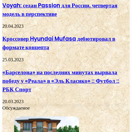
Voyah: седан Passion для России, четвертая
модель в перспективе
20.04.2023
Кроссовер Hyundai Mufasa дебютировал в
формате концепта
25.03.2023
«Барселона» на последних минутах вырвала
победу у «Реала» в «Эль Класико» :: Футбол ::
РБК Спорт
20.03.2023
Обсуждаемое