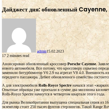
Дайджест дня: обновленный Cayenne, М
admin
15.02.2023
17
2 minutes read
Анонсирован обновленный кроссовер
Porsche Cayenne
. Заявл
нового автомобиля. Все потому, что кроссоверу серьезно пере
заменили битурбомотор V6 2.9 на агрегат V8 4.0. Внешность и
переднего пассажира. Дебют обновленного семейства состоится
А для электромобиля
Rolls-Royce Spectre
начался этап «жарких
Опытные образцы уже проехали в сумме два миллиона километр
Rolls-Royce Spectre начнутся в четвертом квартале этого года.
Для рынка Великобритании выпущена специальная серия из 
экземпляр стоит 250 тысяч фунтов стерлингов. Такой Range Ro