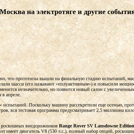
осква на электротяге и другие событи
ено, что прототипы вышли на финальную стадию испытаний, мас
делали шасси (его называют «полуактивным») и повысили мощнос
зменится незначительно, но появится новый салон с увеличенны
 в апреле.
» испытаний. Поскольку машину рассекретили еще осенью, про
ов, вся тестовая программа предусматривает 2,5 миллиона кило
16 роскошных внедорожников
Range Rover SV Lansdowne Editio
ver имеет двигатель V8 (530 л.с.), полный набор опций, роскош