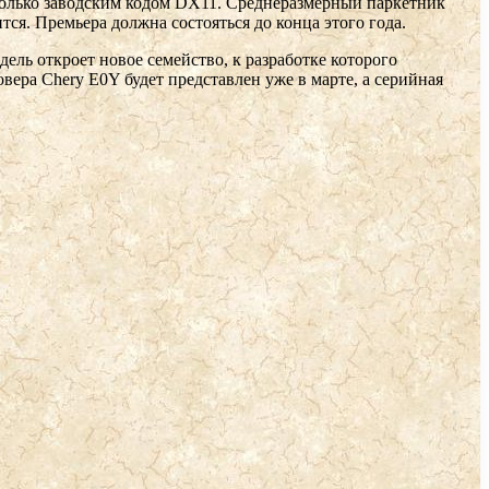
 только заводским кодом DX11. Среднеразмерный паркетник
ся. Премьера должна состояться до конца этого года.
ль откроет новое семейство, к разработке которого
ера Chery E0Y будет представлен уже в марте, а серийная