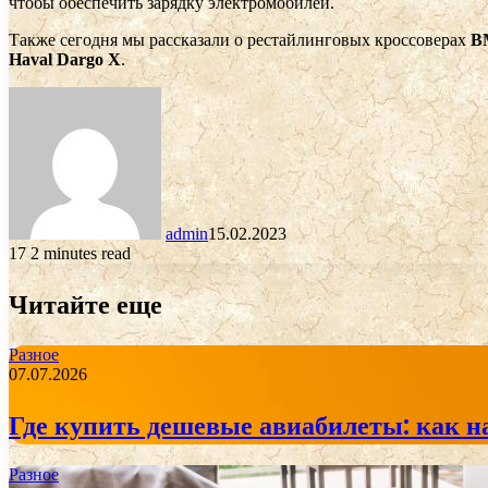
чтобы обеспечить зарядку электромобилей.
Также сегодня мы рассказали о рестайлинговых кроссоверах
B
Haval Dargo X
.
admin
15.02.2023
17
2 minutes read
Читайте еще
Разное
07.07.2026
Где купить дешевые авиабилеты: как н
Разное