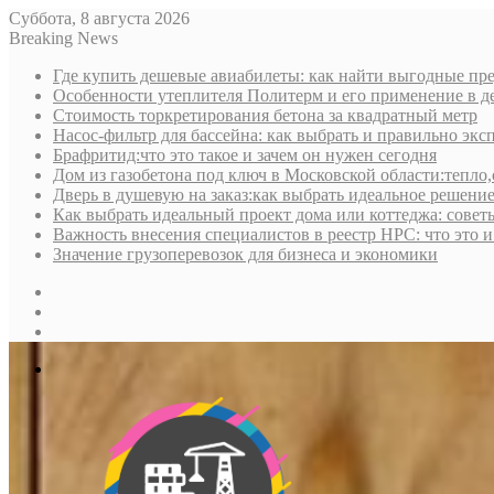
Суббота, 8 августа 2026
Breaking News
Где купить дешевые авиабилеты: как найти выгодные пре
Особенности утеплителя Политерм и его применение в д
Стоимость торкретирования бетона за квадратный метр
Насос-фильтр для бассейна: как выбрать и правильно экс
Брафритид:что это такое и зачем он нужен сегодня
Дом из газобетона под ключ в Московской области:тепло,
Дверь в душевую на заказ:как выбрать идеальное решени
Как выбрать идеальный проект дома или коттеджа: совет
Важность внесения специалистов в реестр НРС: что это 
Значение грузоперевозок для бизнеса и экономики
Sidebar
Random
Article
Log
In
Меню