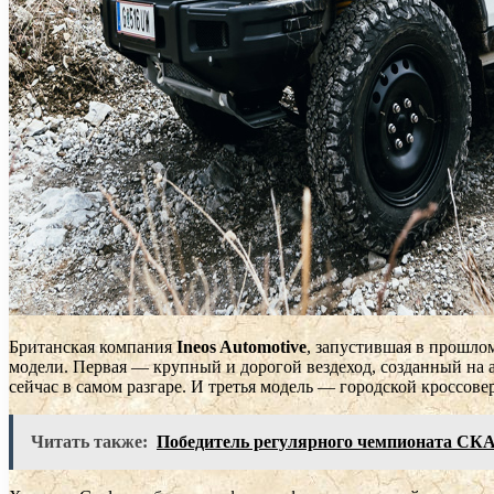
Британская компания
Ineos
Automotive
, запустившая в прошлом
модели. Первая — крупный и дорогой вездеход, созданный на 
сейчас в самом разгаре. И третья модель — городской кроссов
Читать также:
Победитель регулярного чемпионата СКА