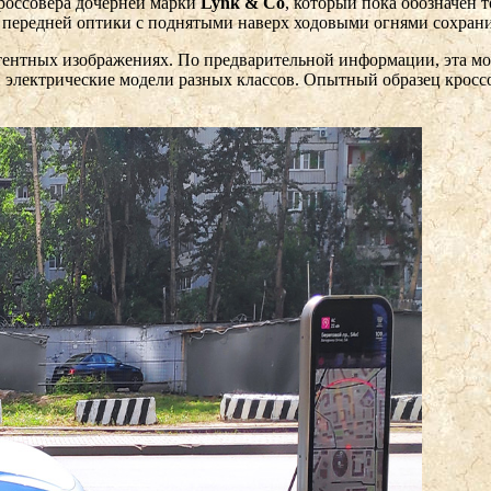
россовера дочерней марки
Lynk & Co
, который пока обозначен
а передней оптики с поднятыми наверх ходовыми огнями сохранит
тентных изображениях. По предварительной информации, эта моде
электрические модели разных классов. Опытный образец кроссов