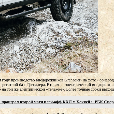
 году производство внедорожников Grenadier (на фото), обнарод
агрегатной базе Гренадера. Вторая — электрический внедорожни
ер на той же электрической «тележке». Более точные сроки выхо
 проиграл второй матч плей-офф КХЛ :: Хоккей :: РБК Спор