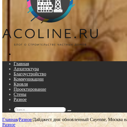
Поиск...
Главная
Архитектура
Благоустройство
Коммуникации
Кровля
Проектирование
Стены
Разное
Поиск...
Главная
/
Разное
/
Дайджест дня: обновленный Cayenne, Москва на
Разное