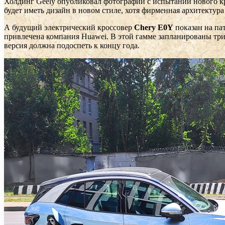
Холдинг Geely опубликовал фотографии с испытаний нового к
будет иметь дизайн в новом стиле, хотя фирменная архитектур
А будущий электрический кроссовер
Chery
E0
Y
показан на па
привлечена компания Huawei. В этой гамме запланированы три 
версия должна подоспеть к концу года.