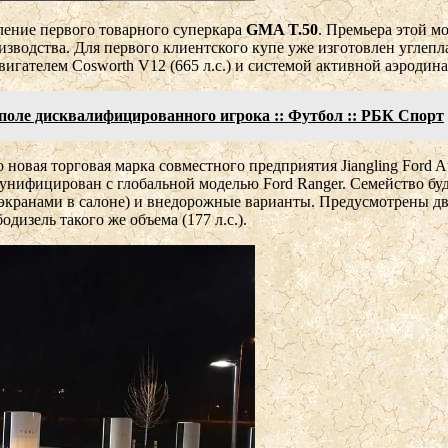
ление первого товарного суперкара
GMA T.50
. Премьера этой мо
зводства. Для первого клиентского купе уже изготовлен углепл
вигателем Cosworth V12 (665 л.с.) и системой активной аэродин
поле дисквалифицированного игрока :: Футбол :: РБК Спорт
о новая торговая марка совместного предприятия Jiangling Ford A
унифицирован с глобальной моделью Ford Ranger. Семейство бу
экранами в салоне) и внедорожные варианты. Предусмотрены две
дизель такого же объема (177 л.с.).