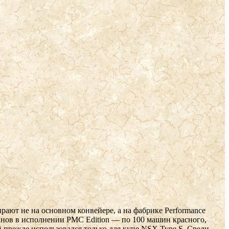
ают не на основном конвейере, а на фабрике Performance
данов в исполнении PMC Edition — по 100 машин красного,
й прежде использовался только для купе NSX Type S. Среди