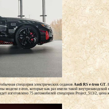
необычная спецсерия электрических седанов
Audi RS e-tron GT
.
пы модели e-tron, которые как раз имели такой внутризаводской
ет изготовлено 75 автомобилей спецсерии Project_513/2, цена к