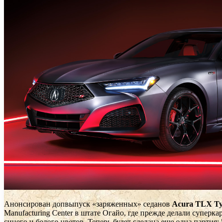
Анонсирован допвыпуск «заряженных» седанов
Acura TLX Ty
Manufacturing Center в штате Огайо, где прежде делали супер
синего и белого цветов. Теперь будет сделана еще одна партия