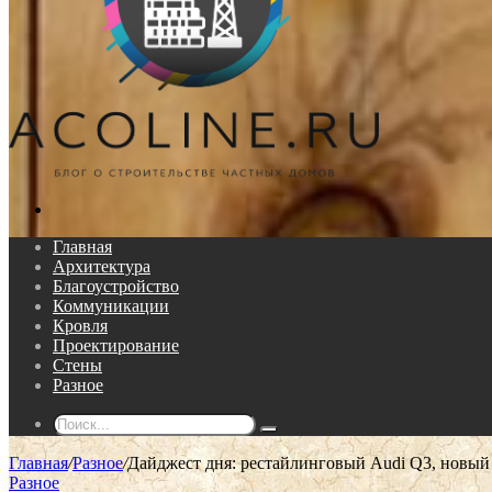
Поиск...
Главная
Архитектура
Благоустройство
Коммуникации
Кровля
Проектирование
Стены
Разное
Поиск...
Главная
/
Разное
/
Дайджест дня: рестайлинговый Audi Q3, новый 
Разное