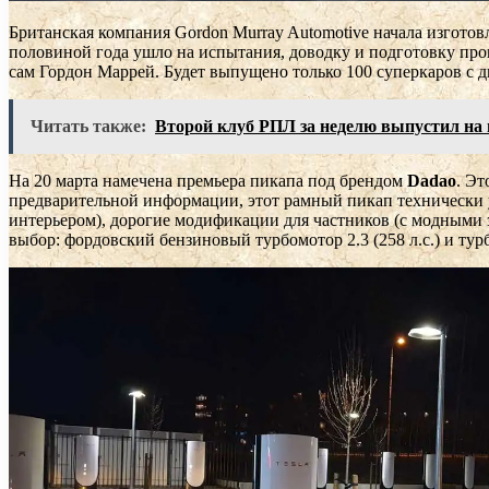
Британская компания Gordon Murray Automotive начала изготов
половиной года ушло на испытания, доводку и подготовку прои
сам Гордон Маррей. Будет выпущено только 100 суперкаров с д
Читать также:
Второй клуб РПЛ за неделю выпустил на 
На 20 марта намечена премьера пикапа под брендом
Dadao
. Эт
предварительной информации, этот рамный пикап технически 
интерьером), дорогие модификации для частников (с модными 
выбор: фордовский бензиновый турбомотор 2.3 (258 л.с.) и турбо