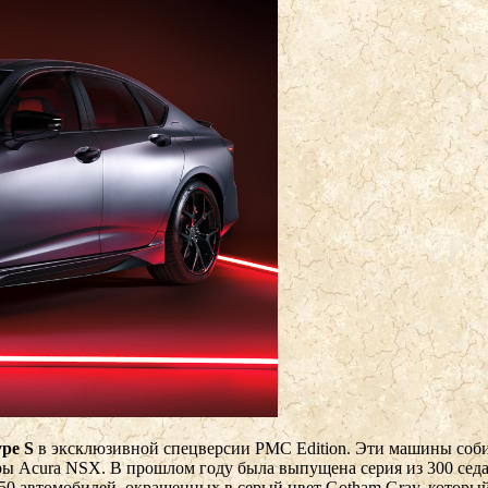
pe S
в эксклюзивной спецверсии PMC Edition. Эти машины собир
кары Acura NSX. В прошлом году была выпущена серия из 300 се
: 50 автомобилей, окрашенных в серый цвет Gotham Gray, которы