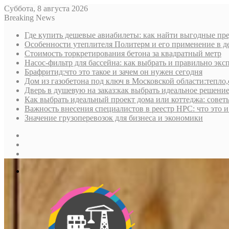
Суббота, 8 августа 2026
Breaking News
Где купить дешевые авиабилеты: как найти выгодные пре
Особенности утеплителя Политерм и его применение в д
Стоимость торкретирования бетона за квадратный метр
Насос-фильтр для бассейна: как выбрать и правильно экс
Брафритид:что это такое и зачем он нужен сегодня
Дом из газобетона под ключ в Московской области:тепло,
Дверь в душевую на заказ:как выбрать идеальное решени
Как выбрать идеальный проект дома или коттеджа: совет
Важность внесения специалистов в реестр НРС: что это 
Значение грузоперевозок для бизнеса и экономики
Sidebar
Random
Article
Log
In
Меню