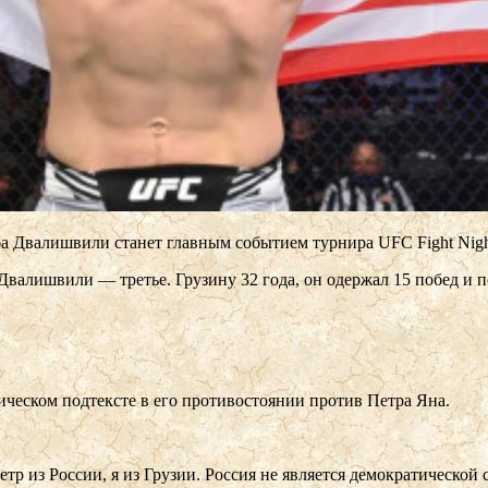
 Двалишвили станет главным событием турнира UFC Fight Night
 Двалишвили — третье. Грузину 32 года, он одержал 15 побед и
ческом подтексте в его противостоянии против Петра Яна.
тр из России, я из Грузии. Россия не является демократической с