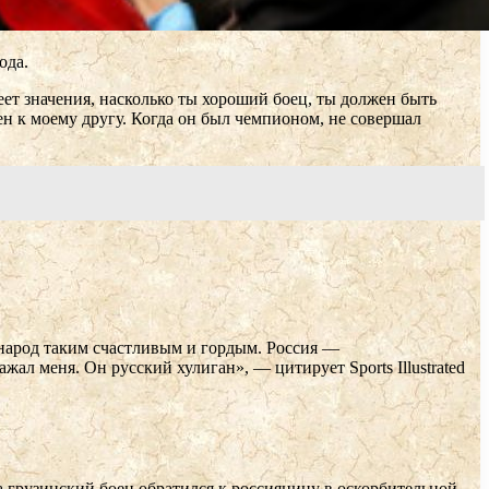
ода.
ет значения, насколько ты хороший боец, ты должен быть
 к моему другу. Когда он был чемпионом, не совершал
й народ таким счастливым и гордым. Россия —
ал меня. Он русский хулиган», — цитирует Sports Illustrated
на грузинский боец обратился к россиянину в оскорбительной