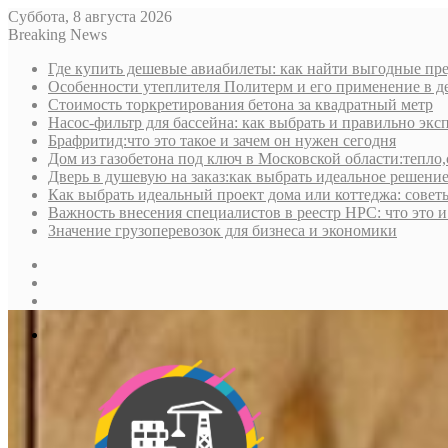
Суббота, 8 августа 2026
Breaking News
Где купить дешевые авиабилеты: как найти выгодные пре
Особенности утеплителя Политерм и его применение в д
Стоимость торкретирования бетона за квадратный метр
Насос-фильтр для бассейна: как выбрать и правильно экс
Брафритид:что это такое и зачем он нужен сегодня
Дом из газобетона под ключ в Московской области:тепло,
Дверь в душевую на заказ:как выбрать идеальное решени
Как выбрать идеальный проект дома или коттеджа: совет
Важность внесения специалистов в реестр НРС: что это 
Значение грузоперевозок для бизнеса и экономики
Sidebar
Random
Article
Log
In
Меню