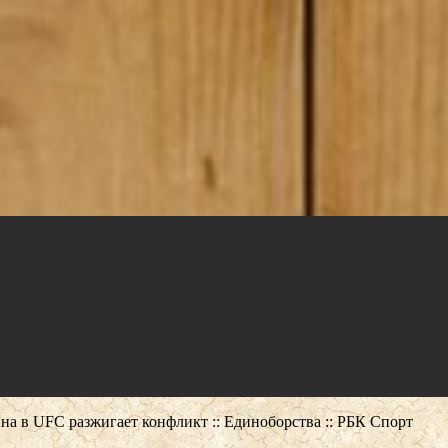
на в UFC разжигает конфликт :: Единоборства :: РБК Спорт