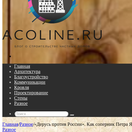
Поиск...
Главная
Архитектура
Благоустройство
Коммуникации
Кровля
Проектирование
Стены
Разное
Поиск...
Главная
/
Разное
/
«Дерусь против России». Как соперник Петра Я
Разное