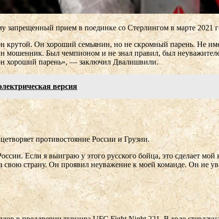
у запрещенный прием в поединке со Стерлингом в марте 2021 г
н крутой. Он хороший семьянин, но не скромный парень. Не име
 мошенник. Был чемпионом и не знал правил, был неуважителен
о он хороший парень», — заключил Двалишвили.
 электрическая версия
цетворяет противостояние России и Грузии.
России. Если я выиграю у этого русского бойца, это сделает мо
 свою страну. Он проявил неуважение к моей команде. Он не уваж
ядов в преддверии турнира UFC Fight Night 221. В ходе стердау