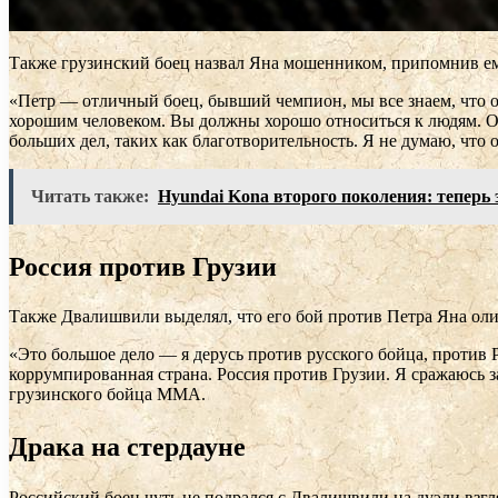
Также грузинский боец назвал Яна мошенником, припомнив ем
«Петр — отличный боец, бывший чемпион, мы все знаем, что о
хорошим человеком. Вы должны хорошо относиться к людям. Он
больших дел, таких как благотворительность. Я не думаю, чт
Читать также:
Hyundai Kona второго поколения: теперь
Россия против Грузии
Также Двалишвили выделял, что его бой против Петра Яна оли
«Это большое дело — я дерусь против русского бойца, против 
коррумпированная страна. Россия против Грузии. Я сражаюсь за
грузинского бойца ММА.
Драка на стердауне
Российский боец чуть не подрался с Двалишвили на дуэли взгл