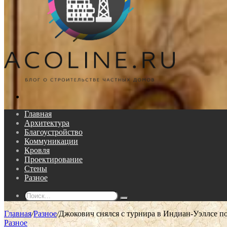
Поиск...
Главная
Архитектура
Благоустройство
Коммуникации
Кровля
Проектирование
Стены
Разное
Поиск...
Главная
/
Разное
/
Джокович снялся с турнира в Индиан-Уэллсе пос
Разное