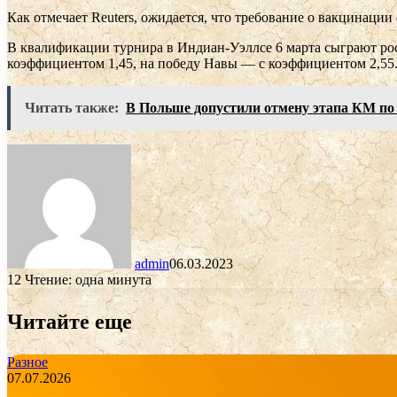
Как отмечает Reuters, ожидается, что требование о вакцинаци
В квалификации турнира в Индиан-Уэллсе 6 марта сыграют ро
коэффициентом 1,45, на победу Навы — с коэффициентом 2,55
Читать также:
В Польше допустили отмену этапа КМ по ф
admin
06.03.2023
12
Чтение: одна минута
Читайте еще
Разное
07.07.2026