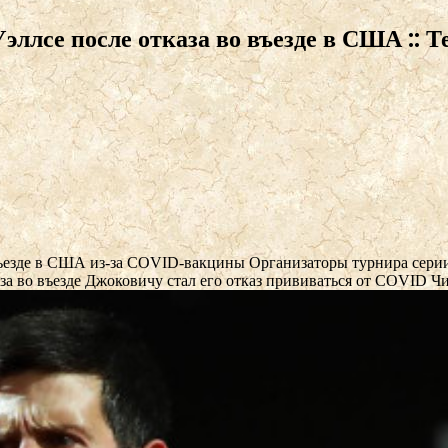
ллсе после отказа во въезде в США :: Т
 въезде в США из-за COVID-вакцины
Организаторы турнира серии
за во въезде Джоковичу стал его отказ прививаться от COVID
Чи