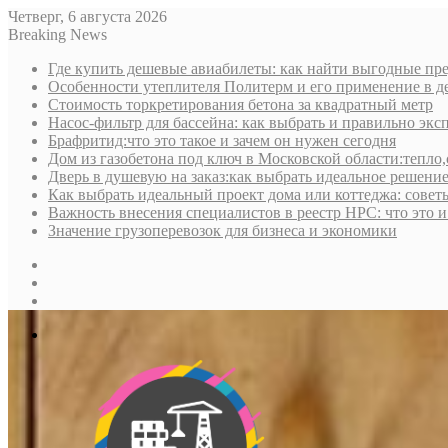
Четверг, 6 августа 2026
Breaking News
Где купить дешевые авиабилеты: как найти выгодные пре
Особенности утеплителя Политерм и его применение в д
Стоимость торкретирования бетона за квадратный метр
Насос-фильтр для бассейна: как выбрать и правильно экс
Брафритид:что это такое и зачем он нужен сегодня
Дом из газобетона под ключ в Московской области:тепло,
Дверь в душевую на заказ:как выбрать идеальное решени
Как выбрать идеальный проект дома или коттеджа: совет
Важность внесения специалистов в реестр НРС: что это 
Значение грузоперевозок для бизнеса и экономики
Sidebar
Random
Article
Log
In
Меню