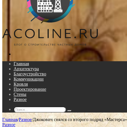
Поиск...
Главная
Архитектура
Благоустройство
Коммуникации
Кровля
Проектирование
Стены
Разное
Поиск...
Главная
/
Разное
/
Джокович снялся со второго подряд «Мастерса» 
Разное