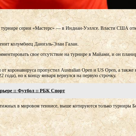
 турнире серии «Мастерс» — в Индиан-Уэллсе. Власти США отказ
менит колумбиец Даниэль-Элаи Галан.
омментировать свое отсутствие на турнире в Майами, и он плани
 от коронавируса пропустил Australian Open и US Open, а также
22 года), но к концу января вернулся на первую строчку.
рьере :: Футбол :: РБК Спорт
стижных в мировом теннисе, выше котируются только турниры 