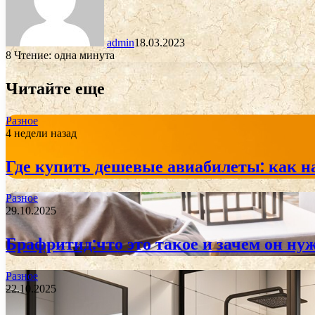
admin
18.03.2023
8
Чтение: одна минута
Читайте еще
Разное
4 недели назад
Где купить дешевые авиабилеты: как н
Разное
29.10.2025
Брафритид:что это такое и зачем он ну
Разное
22.10.2025