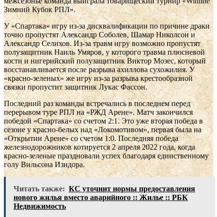
межсезонье команда выиграла товарищеский турнир «Winline
Зимний Кубок РПЛ».
У «Спартака» игру из-за дисквалификации по причине драки
точно пропустят Александр Соболев, Шамар Николсон и
Александр Селихов. Из-за травм игру возможно пропустят
полузащитник Наиль Умяров, у которого травма плюсневой
кости и нигерийский полузащитник Виктор Мозес, который
восстанавливается после разрыва ахиллова сухожилия. У
«красно-зеленых» же игру из-за разрыва крестообразной
связки пропустит защитник Лукас Фассон.
Последний раз команды встречались в последнем перед
перерывом туре РПЛ на «РЖД Арене». Матч закончился
победой «Спартака» со счетом 2:1. Это уже вторая победа в
сезоне у красно-белых над «Локомотивом», первая была на
«Открытии Арене» со счетом 1:0. Последняя победа
железнодорожников котируется 2 апреля 2022 года, когда
красно-зеленые праздновали успех благодаря единственному
голу Вильсона Изидора.
Читать также:
КС уточнит нормы предоставления
нового жилья вместо аварийного :: Жилье :: РБК
Недвижимость