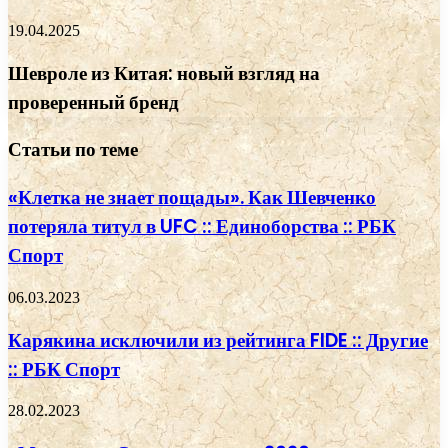
19.04.2025
Шевроле из Китая: новый взгляд на
проверенный бренд
Статьи по теме
«Клетка не знает пощады». Как Шевченко
потеряла титул в UFC :: Единоборства :: РБК
Спорт
06.03.2023
Карякина исключили из рейтинга FIDE :: Другие
:: РБК Спорт
28.02.2023