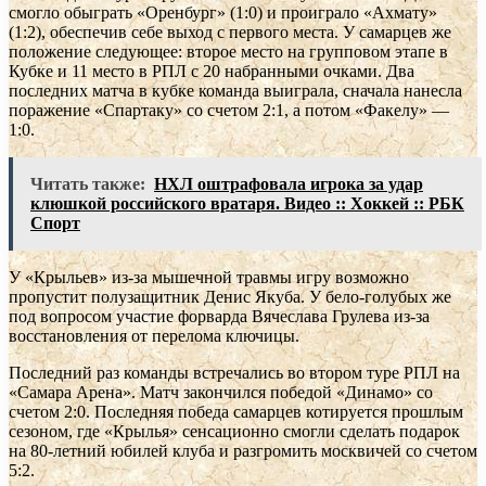
смогло обыграть «Оренбург» (1:0) и проиграло «Ахмату»
(1:2), обеспечив себе выход с первого места. У самарцев же
положение следующее: второе место на групповом этапе в
Кубке и 11 место в РПЛ с 20 набранными очками. Два
последних матча в кубке команда выиграла, сначала нанесла
поражение «Спартаку» со счетом 2:1, а потом «Факелу» —
1:0.
Читать также:
НХЛ оштрафовала игрока за удар
клюшкой российского вратаря. Видео :: Хоккей :: РБК
Спорт
У «Крыльев» из-за мышечной травмы игру возможно
пропустит полузащитник Денис Якуба. У бело-голубых же
под вопросом участие форварда Вячеслава Грулева из-за
восстановления от перелома ключицы.
Последний раз команды встречались во втором туре РПЛ на
«Самара Арена». Матч закончился победой «Динамо» со
счетом 2:0. Последняя победа самарцев котируется прошлым
сезоном, где «Крылья» сенсационно смогли сделать подарок
на 80-летний юбилей клуба и разгромить москвичей со счетом
5:2.