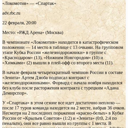
«Локомотив» — «Спартак«
adv.rbc.ru
22 февраля, 20:00
Место: «РЖД Арена» (Москва)
В чемпионате «Локомотив» находится в катастрофическом
положении — 14 место в таблице с 13 очками. На групповом
этапе Кубка России «железнодорожники» в группе с
«Краснодаром» (13), «Нижним Новгородом» (10) и
«Химками» (2) вышли в плей-офф со второго места (11).
В начале февраля четырехкратный чемпион России в составе
«Зенита» Артем Дзюба подписал контракт с
«железнодорожниками». Форвард с начала ноября находился
без клуба после расторжения контракта с турецким «Адана
Демирспор».
У «Спартака» в этом сезоне все идет достаточно неплохо —
после 17 туров команда находится на 2 месте, набрав 36 очков.
Несмотря на 2 последних поражения «красно-белых» в Кубке
России от «Крыльев Советов» (1:2) и «Зенита» (0:0, 2:4 по
пенальти), они все равно вышли из группы с 1 места. В