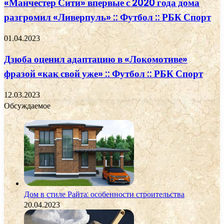
«Манчестер Сити» впервые с 2020 года дома
разгромил «Ливерпуль» :: Футбол :: РБК Спорт
01.04.2023
Дзюба оценил адаптацию в «Локомотиве»
фразой «как свой уже» :: Футбол :: РБК Спорт
12.03.2023
Обсуждаемое
Дом в стиле Райта: особенности строительства
20.04.2023