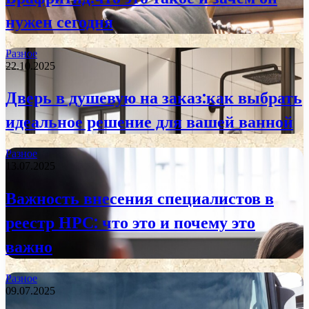
нужен сегодня
Разное
22.10.2025
Дверь в душевую на заказ:как выбрать
идеальное решение для вашей ванной
Разное
13.07.2025
Важность внесения специалистов в
реестр НРС: что это и почему это
важно
Разное
09.07.2025