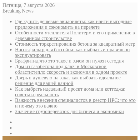
Пятница, 7 августа 2026
Breaking News
Где купить дешевые авиабилеты: как найти выгодные
предложения и сэкономить на перелете
Особенности утеплителя Политерм и его применение в
деревянном строительстве
Стоимость торкретирования бетона за квадратный метр
Насос-фильтр для бассейна: как выбрать и правильно
эксплуатировать
Брафритид:что это такое и зачем он нужен сегодня
Дом из газобетона под ключ в Московской
области:тепло,скорость и экономия в одном проекте
Дверь в душевую на заказ:как выбрать идеальное
решение для вашей ванной
Как выбрать идеальный проект дома или коттеджа:
советы и реальность
Важность внесения специалистов в реестр НРС: что это
и почему это важно
Значение грузоперевозок для бизнеса и экономики
Sidebar
Random
Article
Log
In