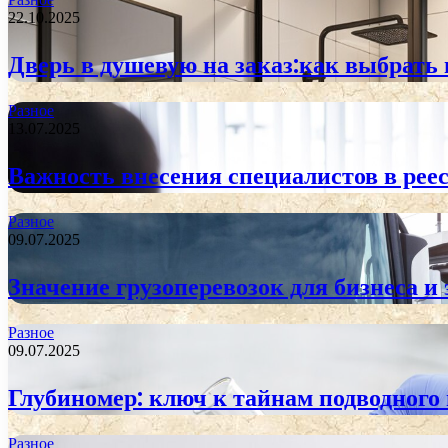
22.10.2025
Дверь в душевую на заказ:как выбрать
Разное
13.07.2025
Важность внесения специалистов в реес
Разное
09.07.2025
Значение грузоперевозок для бизнеса и
Разное
09.07.2025
Глубиномер: ключ к тайнам подводного
Разное