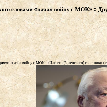
ого словами «начал войну с МОК» :: Дру
кциями «начал войну с МОК»
«Или его [Зеленского] советники н