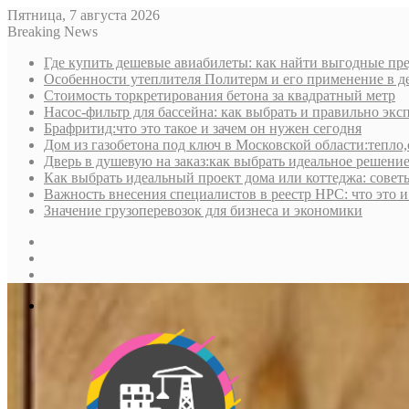
Пятница, 7 августа 2026
Breaking News
Где купить дешевые авиабилеты: как найти выгодные пре
Особенности утеплителя Политерм и его применение в д
Стоимость торкретирования бетона за квадратный метр
Насос-фильтр для бассейна: как выбрать и правильно экс
Брафритид:что это такое и зачем он нужен сегодня
Дом из газобетона под ключ в Московской области:тепло,
Дверь в душевую на заказ:как выбрать идеальное решени
Как выбрать идеальный проект дома или коттеджа: совет
Важность внесения специалистов в реестр НРС: что это 
Значение грузоперевозок для бизнеса и экономики
Sidebar
Random
Article
Log
In
Меню