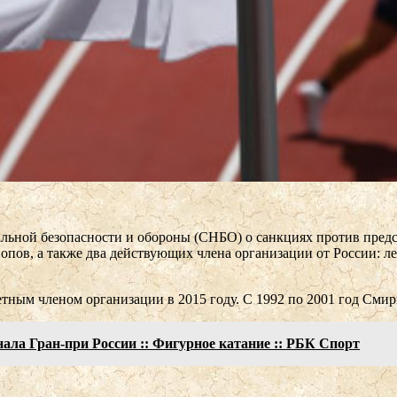
альной безопасности и обороны (СНБО) о санкциях против пред
ов, а также два действующих члена организации от России: ле
тным членом организации в 2015 году. С 1992 по 2001 год Сми
ала Гран-при России :: Фигурное катание :: РБК Спорт