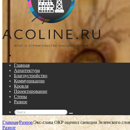
Поиск...
Главная
Архитектура
Благоустройство
Коммуникации
Кровля
Проектирование
Стены
Разное
Поиск...
Главная
/
Разное
/
Экс-глава ОКР оценил санкции Зеленского слов
Разное