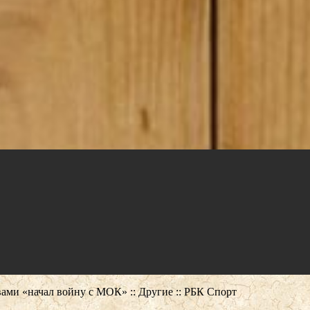
ами «начал войну с МОК» :: Другие :: РБК Спорт