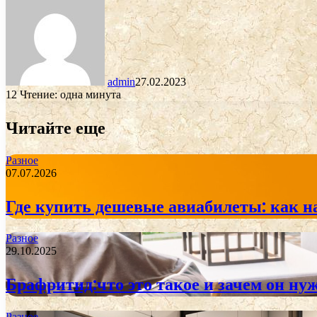
admin
27.02.2023
12
Чтение: одна минута
Читайте еще
Разное
07.07.2026
Где купить дешевые авиабилеты: как н
Разное
29.10.2025
Брафритид:что это такое и зачем он ну
Разное