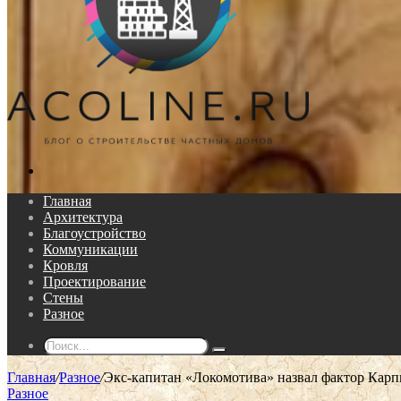
Поиск...
Главная
Архитектура
Благоустройство
Коммуникации
Кровля
Проектирование
Стены
Разное
Поиск...
Главная
/
Разное
/
Экс-капитан «Локомотива» назвал фактор Карп
Разное