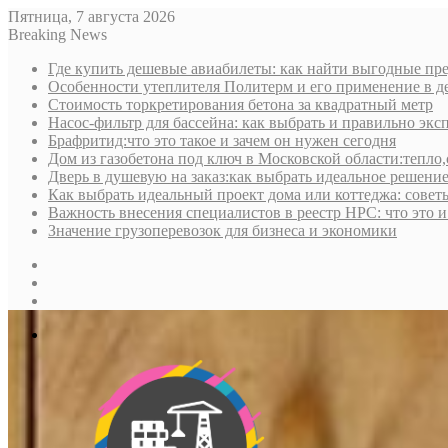
Пятница, 7 августа 2026
Breaking News
Где купить дешевые авиабилеты: как найти выгодные пре
Особенности утеплителя Политерм и его применение в д
Стоимость торкретирования бетона за квадратный метр
Насос-фильтр для бассейна: как выбрать и правильно экс
Брафритид:что это такое и зачем он нужен сегодня
Дом из газобетона под ключ в Московской области:тепло,
Дверь в душевую на заказ:как выбрать идеальное решени
Как выбрать идеальный проект дома или коттеджа: совет
Важность внесения специалистов в реестр НРС: что это 
Значение грузоперевозок для бизнеса и экономики
Sidebar
Random
Article
Log
In
Меню