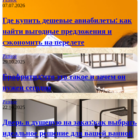
07.07.2026
Где купить дешевые авиабилеты: как
найти выгодные предложения и
сэкономить на перелете
Разное
29.10.2025
Брафритид:что это такое и зачем он
нужен сегодня
Разное
22.10.2025
Дверь в душевую на заказ:как выбрать
идеальное решение для вашей ванной