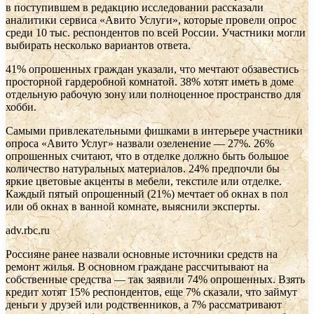
в поступившем в редакцию исследовании рассказали
аналитики сервиса «Авито Услуги», которые провели опрос
среди 10 тыс. респондентов по всей России. Участники могли
выбирать несколько вариантов ответа.
41% опрошенных граждан указали, что мечтают обзавестись
просторной гардеробной комнатой. 38% хотят иметь в доме
отдельную рабочую зону или полноценное пространство для
хобби.
Самыми привлекательными фишками в интерьере участники
опроса «Авито Услуг» назвали озеленение — 27%. 26%
опрошенных считают, что в отделке должно быть большое
количество натуральных материалов. 24% предпочли бы
яркие цветовые акценты в мебели, текстиле или отделке.
Каждый пятый опрошенный (21%) мечтает об окнах в пол
или об окнах в ванной комнате, выяснили эксперты.
adv.rbc.ru
Россияне ранее назвали основные источники средств на
ремонт жилья. В основном граждане рассчитывают на
собственные средства — так заявили 74% опрошенных. Взять
кредит хотят 15% респондентов, еще 7% сказали, что займут
деньги у друзей или родственников, а 7% рассматривают