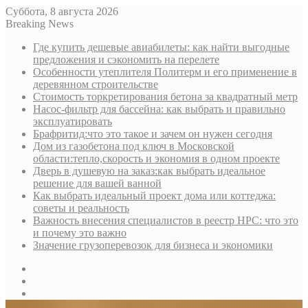
Суббота, 8 августа 2026
Breaking News
Где купить дешевые авиабилеты: как найти выгодные
предложения и сэкономить на перелете
Особенности утеплителя Политерм и его применение в
деревянном строительстве
Стоимость торкретирования бетона за квадратный метр
Насос-фильтр для бассейна: как выбрать и правильно
эксплуатировать
Брафритид:что это такое и зачем он нужен сегодня
Дом из газобетона под ключ в Московской
области:тепло,скорость и экономия в одном проекте
Дверь в душевую на заказ:как выбрать идеальное
решение для вашей ванной
Как выбрать идеальный проект дома или коттеджа:
советы и реальность
Важность внесения специалистов в реестр НРС: что это
и почему это важно
Значение грузоперевозок для бизнеса и экономики
Sidebar
Random
Article
Log
In