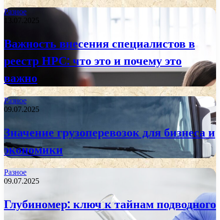
Разное
13.07.2025
Важность внесения специалистов в
реестр НРС: что это и почему это
важно
Разное
09.07.2025
Значение грузоперевозок для бизнеса и
экономики
Разное
09.07.2025
Глубиномер: ключ к тайнам подводного