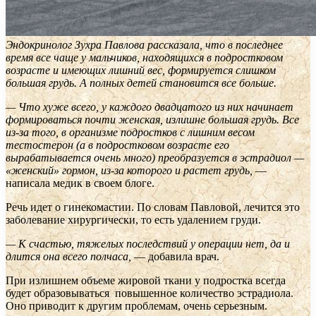
Эндокринолог Зухра Павлова рассказала, что в последнее
время все чаще у мальчиков, находящихся в подростковом
возрасте и имеющих лишний вес, формируется слишком
большая грудь. А полных детей становится все больше.
— Что хуже всего, у каждого двадцатого из них начинает
формироваться почти женская, излишне большая грудь. Все
из-за того, в организме подростков с лишним весом
тестостерон (а в подростковом возрасте его
вырабатывается очень много) преобразуется в эстрадиол —
«женский» гормон, из-за которого и растет грудь,
—
написала медик в своем блоге.
Речь идет о гинекомастии. По словам Павловой, лечится это
заболевание хирургически, то есть удалением груди.
— К счастью, тяжелых последствий у операции нет, да и
длится она всего полчаса,
— добавила врач.
При излишнем объеме жировой ткани у подростка всегда
будет образовываться повышенное количество эстрадиола.
Оно приводит к другим проблемам, очень серьезным.