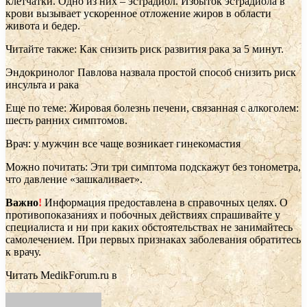
клетчатки. Одно из них – эстрадиол. Избыток эстрадиола в
крови вызывает ускоренное отложение жиров в области
живота и бедер.
Читайте также: Как снизить риск развития рака за 5 минут.
Эндокринолог Павлова назвала простой способ снизить риск
инсульта и рака
Еще по теме: Жировая болезнь печени, связанная с алкоголем:
шесть ранних симптомов.
Врач: у мужчин все чаще возникает гинекомастия
Можно почитать: Эти три симптома подскажут без тонометра,
что давление «зашкаливает».
Важно
!
Информация предоставлена в справочных целях. О
противопоказаниях и побочных действиях спрашивайте у
специалиста и ни при каких обстоятельствах не занимайтесь
самолечением. При первых признаках заболевания обратитесь
к врачу.
Читать MedikForum.ru в