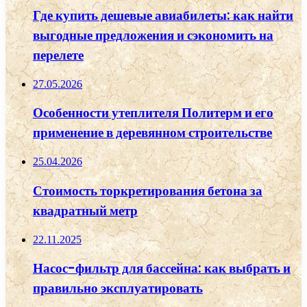
Где купить дешевые авиабилеты: как найти
выгодные предложения и сэкономить на
перелете
27.05.2026
Особенности утеплителя Политерм и его
применение в деревянном строительстве
25.04.2026
Стоимость торкретирования бетона за
квадратный метр
22.11.2025
Насос-фильтр для бассейна: как выбрать и
правильно эксплуатировать