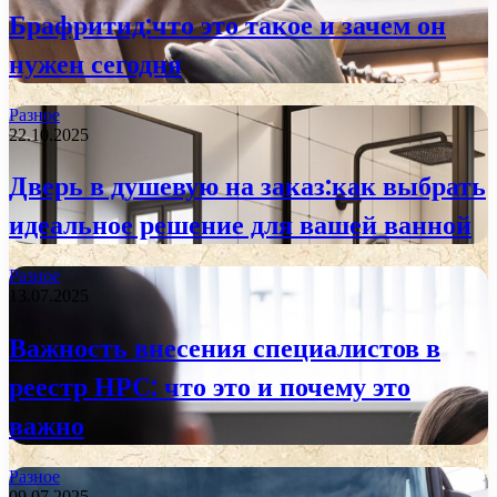
Брафритид:что это такое и зачем он
нужен сегодня
Разное
22.10.2025
Дверь в душевую на заказ:как выбрать
идеальное решение для вашей ванной
Разное
13.07.2025
Важность внесения специалистов в
реестр НРС: что это и почему это
важно
Разное
09.07.2025