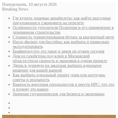
Понедельник, 10 августа 2026
Breaking News
Где купить дешевые авиабилеты: как найти выгодные
предложения и сэкономить на перелете
Особенности утеплителя Политерм и его применение в
деревянном строительстве
Стоимость торкретирования бетона за квадратный метр
Насос-фильтр для бассейна: как выбрать и правильно
эксплуатировать
Брафритид:что это такое и зачем он нужен сегодня
Дом из газобетона под ключ в Московской
области:тепло,скорость и экономия в одном проекте
Дверь в душевую на заказ:как выбрать идеальное
решение для вашей ванной
Как выбрать идеальный проект дома или коттеджа:
советы и реальность
Важность внесения специалистов в реестр НРС: что это
и почему это важно
Значение грузоперевозок для бизнеса и экономики
Sidebar
Random
Article
Log
In