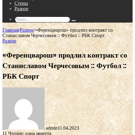
Стены
Разное
Поиск...
Главная
/
Разное
/
«Ференцварош» продлил контракт со
Станиславом Черчесовым :: Футбол :: РБК Спорт
Разное
«Ференцварош» продлил контракт со
Станиславом Черчесовым :: Футбол ::
РБК Спорт
admin
11.04.2023
11
Чтение: одна минута