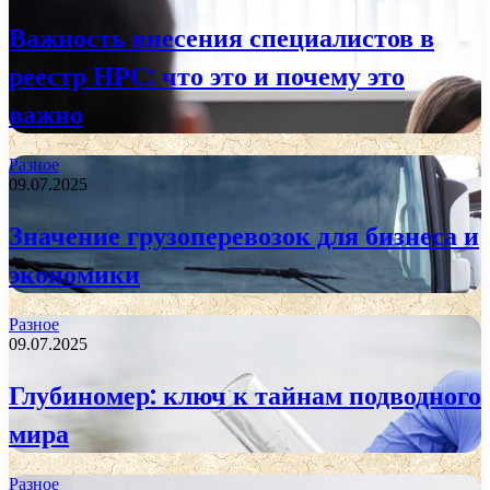
Важность внесения специалистов в
реестр НРС: что это и почему это
важно
Разное
09.07.2025
Значение грузоперевозок для бизнеса и
экономики
Разное
09.07.2025
Глубиномер: ключ к тайнам подводного
мира
Разное