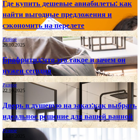
Где купить дешевые авиабилеты: как
найти выгодные предложения и
сэкономить на перелете
Разное
29.10.2025
Брафритид:что это такое и зачем он
нужен сегодня
Разное
22.10.2025
Дверь в душевую на заказ:как выбрать
идеальное решение для вашей ванной
Разное
13.07.2025