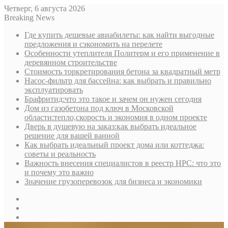
Четверг, 6 августа 2026
Breaking News
Где купить дешевые авиабилеты: как найти выгодные
предложения и сэкономить на перелете
Особенности утеплителя Политерм и его применение в
деревянном строительстве
Стоимость торкретирования бетона за квадратный метр
Насос-фильтр для бассейна: как выбрать и правильно
эксплуатировать
Брафритид:что это такое и зачем он нужен сегодня
Дом из газобетона под ключ в Московской
области:тепло,скорость и экономия в одном проекте
Дверь в душевую на заказ:как выбрать идеальное
решение для вашей ванной
Как выбрать идеальный проект дома или коттеджа:
советы и реальность
Важность внесения специалистов в реестр НРС: что это
и почему это важно
Значение грузоперевозок для бизнеса и экономики
Sidebar
Random
Article
Log
In