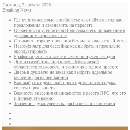
Пятница, 7 августа 2026
Breaking News
Где купить дешевые авиабилеты: как найти выгодные
предложения и сэкономить на перелете
Особенности утеплителя Политерм и его применение в
деревянном строительстве
Стоимость торкретирования бетона за квадратный метр
Насос-фильтр для бассейна: как выбрать и правильно
эксплуатировать
Брафритид:что это такое и зачем он нужен сегодня
Дом из газобетона под ключ в Московской
области:тепло,скорость и экономия в одном проекте
Дверь в душевую на заказ:как выбрать идеальное
решение для вашей ванной
Как выбрать идеальный проект дома или коттеджа:
советы и реальность
Важность внесения специалистов в реестр НРС: что это
и почему это важно
Значение грузоперевозок для бизнеса и экономики
Sidebar
Random
Article
Log
In