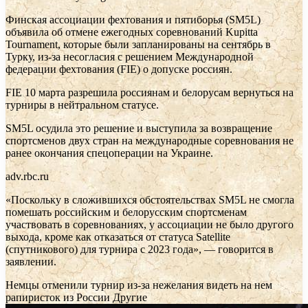
Финская ассоциации фехтования и пятиборья (SM5L)
объявила об отмене ежегодных соревнований Kupitta
Tournament, которые были запланированы на сентябрь в
Турку, из-за несогласия с решением Международной
федерации фехтования (FIE) о допуске россиян.
FIE 10 марта разрешила россиянам и белорусам вернуться на
турниры в нейтральном статусе.
SM5L осудила это решение и выступила за возвращение
спортсменов двух стран на международные соревнования не
ранее окончания спецоперации на Украине.
adv.rbc.ru
«Поскольку в сложившихся обстоятельствах SM5L не смогла
помешать российским и белорусским спортсменам
участвовать в соревнованиях, у ассоциации не было другого
выхода, кроме как отказаться от статуса Satellite
(спутникового) для турнира с 2023 года», — говорится в
заявлении.
Немцы отменили турнир из-за нежелания видеть на нем
рапиристок из России
Другие