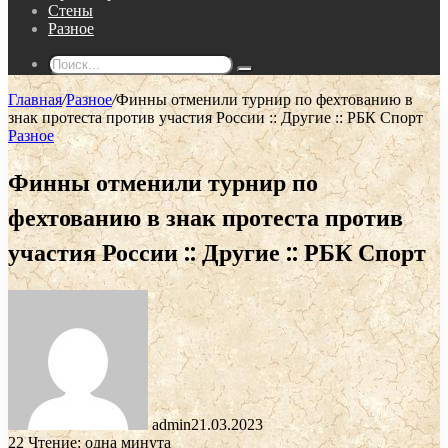
Стены
Разное
Поиск...
Главная
/
Разное
/
Финны отменили турнир по фехтованию в
знак протеста против участия России :: Другие :: РБК Спорт
Разное
Финны отменили турнир по
фехтованию в знак протеста против
участия России :: Другие :: РБК Спорт
admin
21.03.2023
22
Чтение: одна минута