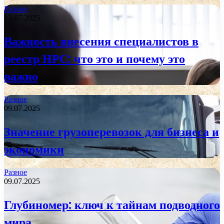
Разное
13.07.2025
Важность внесения специалистов в
реестр НРС: что это и почему это
важно
Разное
09.07.2025
Значение грузоперевозок для бизнеса и
экономики
Разное
09.07.2025
Глубиномер: ключ к тайнам подводного
мира