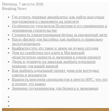
Пятница, 7 августа 2026
Breaking News
Где купить дешевые авиабилеты: как найти выгодные
предложения и сэкономить на перелете
Особенности утеплителя Политерм и его применение в
деревянном строительстве
Стоимость торкретирования бетона за квадратный метр
Насос-фильтр для бассейна: как выбрать и правильно
эксплуатировать
Брафритид:что это такое и зачем он нужен сегодня
Дом из газобетона под ключ в Московской
области:тепло,скорость и экономия в одном проекте
Дверь в душевую на заказ:как выбрать идеальное
решение для вашей ванной
Как выбрать идеальный проект дома или коттеджа:
советы и реальность
Важность внесения специалистов в реестр НРС: что это
и почему это важно
Значение грузоперевозок для бизнеса и экономики
Sidebar
Random
Article
Log
In