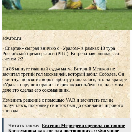
adv.rbc.ru
«Спартак» сыграл вничью с «Уралом» в рамках 18 тура
Российской премьер-лиги (РПЛ). Встреча завершилась со
счетом 2:2.
На 86 минуте главный судья матча Виталий Мешков не
засчитал третий гол москвичей, который забил Соболев. Он
свистнул до взятия ворот: арбитру показалось, что на вратаре
«Урала» нарушил правила игрок «красно-белых», на самом
деле это сделал его сокомандник.
Изменить решение с помощью VAR и засчитать гол не
получилось, поскольку свисток был до окончания игрового
эпизода.
Читать также:
Евгения Медведева оценила состояние
Костомарова как «не для посторонних» :: Фигурное