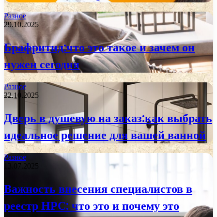
Разное
29.10.2025
Брафритид:что это такое и зачем он
нужен сегодня
Разное
22.10.2025
Дверь в душевую на заказ:как выбрать
идеальное решение для вашей ванной
Разное
13.07.2025
Важность внесения специалистов в
реестр НРС: что это и почему это