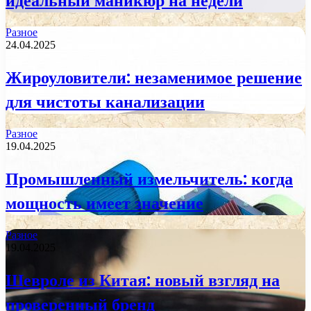
идеальный маникюр на недели
Разное
24.04.2025
Жироуловители: незаменимое решение
для чистоты канализации
Разное
19.04.2025
Промышленный измельчитель: когда
мощность имеет значение
Разное
19.04.2025
Шевроле из Китая: новый взгляд на
проверенный бренд