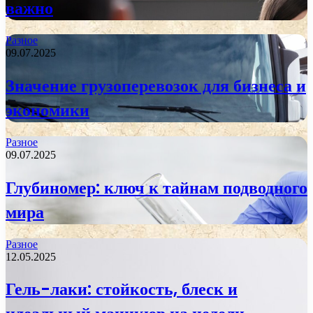
важно
Разное
09.07.2025
Значение грузоперевозок для бизнеса и
экономики
Разное
09.07.2025
Глубиномер: ключ к тайнам подводного
мира
Разное
12.05.2025
Гель-лаки: стойкость, блеск и