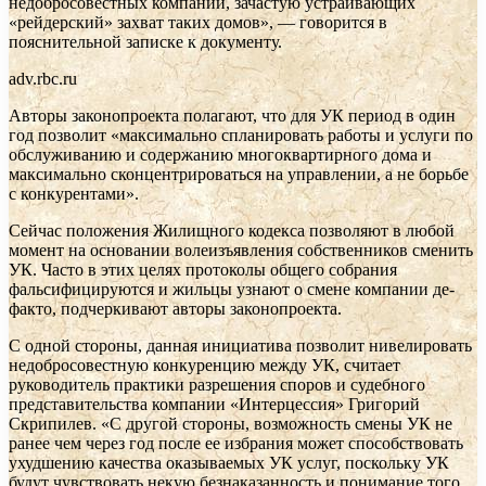
недобросовестных компаний, зачастую устраивающих
«рейдерский» захват таких домов», — говорится в
пояснительной записке к документу.
adv.rbc.ru
Авторы законопроекта полагают, что для УК период в один
год позволит «максимально спланировать работы и услуги по
обслуживанию и содержанию многоквартирного дома и
максимально сконцентрироваться на управлении, а не борьбе
с конкурентами».
Сейчас положения Жилищного кодекса позволяют в любой
момент на основании волеизъявления собственников сменить
УК. Часто в этих целях протоколы общего собрания
фальсифицируются и жильцы узнают о смене компании де-
факто, подчеркивают авторы законопроекта.
С одной стороны, данная инициатива позволит нивелировать
недобросовестную конкуренцию между УК, считает
руководитель практики разрешения споров и судебного
представительства компании «Интерцессия» Григорий
Скрипилев. «С другой стороны, возможность смены УК не
ранее чем через год после ее избрания может способствовать
ухудшению качества оказываемых УК услуг, поскольку УК
будут чувствовать некую безнаказанность и понимание того,