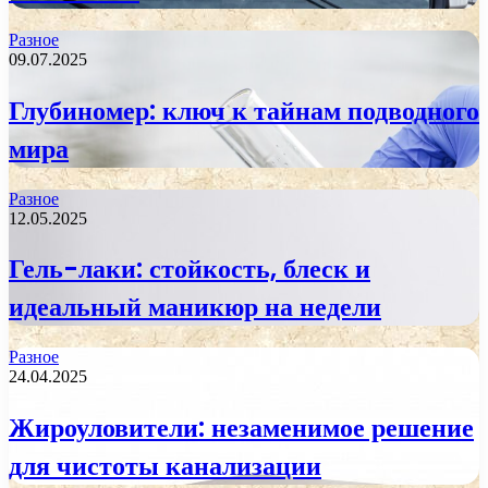
Разное
09.07.2025
Глубиномер: ключ к тайнам подводного
мира
Разное
12.05.2025
Гель-лаки: стойкость, блеск и
идеальный маникюр на недели
Разное
24.04.2025
Жироуловители: незаменимое решение
для чистоты канализации