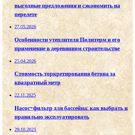
выгодные предложения и сэкономить на
перелете
27.05.2026
Особенности утеплителя Политерм и его
применение в деревянном строительстве
25.04.2026
Стоимость торкретирования бетона за
квадратный метр
22.11.2025
Насос-фильтр для бассейна: как выбрать и
правильно эксплуатировать
29.10.2025