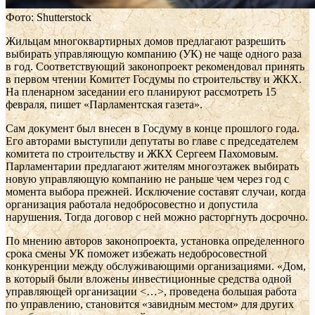
Фото: Shutterstock
Жильцам многоквартирных домов предлагают разрешить
выбирать управляющую компанию (УК) не чаще одного раза
в год. Соответствующий законопроект рекомендовал принять
в первом чтении Комитет Госдумы по строительству и ЖКХ.
На пленарном заседании его планируют рассмотреть 15
февраля, пишет «Парламентская газета».
Сам документ был внесен в Госдуму в конце прошлого года.
Его авторами выступили депутаты во главе с председателем
комитета по строительству и ЖКХ Сергеем Пахомовым.
Парламентарии предлагают жителям многоэтажек выбирать
новую управляющую компанию не раньше чем через год с
момента выбора прежней. Исключение составят случаи, когда
организация работала недобросовестно и допустила
нарушения. Тогда договор с ней можно расторгнуть досрочно.
По мнению авторов законопроекта, установка определенного
срока смены УК поможет избежать недобросовестной
конкуренции между обслуживающими организациями. «Дом,
в который были вложены инвестиционные средства одной
управляющей организации <…>, проведена большая работа
по управлению, становится «завидным местом» для других