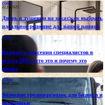
Разное
22.10.2025
Дверь в душевую на заказ:как выбрать
идеальное решение для вашей ванной
Разное
13.07.2025
Важность внесения специалистов в
реестр НРС: что это и почему это
важно
Разное
09.07.2025
Значение грузоперевозок для бизнеса и
экономики