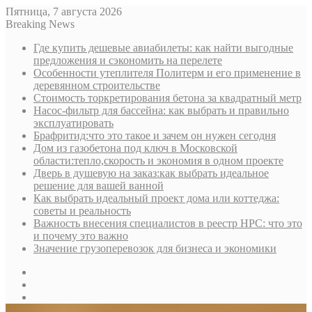
Пятница, 7 августа 2026
Breaking News
Где купить дешевые авиабилеты: как найти выгодные
предложения и сэкономить на перелете
Особенности утеплителя Политерм и его применение в
деревянном строительстве
Стоимость торкретирования бетона за квадратный метр
Насос-фильтр для бассейна: как выбрать и правильно
эксплуатировать
Брафритид:что это такое и зачем он нужен сегодня
Дом из газобетона под ключ в Московской
области:тепло,скорость и экономия в одном проекте
Дверь в душевую на заказ:как выбрать идеальное
решение для вашей ванной
Как выбрать идеальный проект дома или коттеджа:
советы и реальность
Важность внесения специалистов в реестр НРС: что это
и почему это важно
Значение грузоперевозок для бизнеса и экономики
Sidebar
Random
Article
Log
In