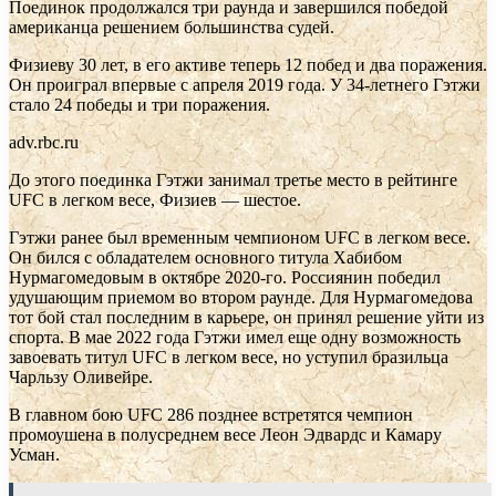
Поединок продолжался три раунда и завершился победой
американца решением большинства судей.
Физиеву 30 лет, в его активе теперь 12 побед и два поражения.
Он проиграл впервые с апреля 2019 года. У 34-летнего Гэтжи
стало 24 победы и три поражения.
adv.rbc.ru
До этого поединка Гэтжи занимал третье место в рейтинге
UFC в легком весе, Физиев — шестое.
Гэтжи ранее был временным чемпионом UFC в легком весе.
Он бился с обладателем основного титула Хабибом
Нурмагомедовым в октябре 2020-го. Россиянин победил
удушающим приемом во втором раунде. Для Нурмагомедова
тот бой стал последним в карьере, он принял решение уйти из
спорта. В мае 2022 года Гэтжи имел еще одну возможность
завоевать титул UFC в легком весе, но уступил бразильца
Чарльзу Оливейре.
В главном бою UFC 286 позднее встретятся чемпион
промоушена в полусреднем весе Леон Эдвардс и Камару
Усман.