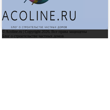
© Acoline.ru | Copyright 2026, Все права защищены
Блог о строительстве частных домов
Facebook
Twitter
WhatsApp
Telegram
Back
to
top
button