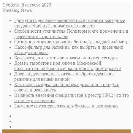
Суббота, 8 августа 2026
Breaking News
Где купить дешевые авиабилеты: как найти выгодные
предложения и сэкономить на перелете
Особенности утеплителя Политерм и его применение в
деревянном строительстве
Стоимость торкретирования бетона за квадратный метр
Насос-фильтр для бассейна: как выбрать и правильно
эксплуатировать
Брафритид:что это такое и зачем он нужен сегодня
Дом из газобетона под ключ в Московской
области:тепло,скорость и экономия в одном проекте
Дверь в душевую на заказ:как выбрать идеальное
решение для вашей ванной
Как выбрать идеальный проект дома или коттеджа:
советы и реальность
Важность внесения специалистов в реестр НРС: что это
и почему это важно
Значение грузоперевозок для бизнеса и экономики
Sidebar
Random
Article
Log
In