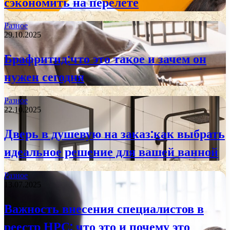
сэкономить на перелете
Разное
29.10.2025
Брафритид:что это такое и зачем он
нужен сегодня
Разное
22.10.2025
Дверь в душевую на заказ:как выбрать
идеальное решение для вашей ванной
Разное
13.07.2025
Важность внесения специалистов в
реестр НРС: что это и почему это