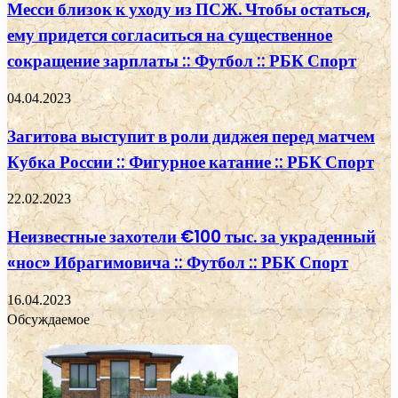
Месси близок к уходу из ПСЖ. Чтобы остаться,
ему придется согласиться на существенное
сокращение зарплаты :: Футбол :: РБК Спорт
04.04.2023
Загитова выступит в роли диджея перед матчем
Кубка России :: Фигурное катание :: РБК Спорт
22.02.2023
Неизвестные захотели €100 тыс. за украденный
«нос» Ибрагимовича :: Футбол :: РБК Спорт
16.04.2023
Обсуждаемое