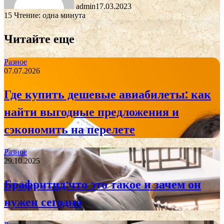
admin
17.03.2023
15
Чтение: одна минута
Читайте еще
Разное
07.07.2026
Где купить дешевые авиабилеты: как
найти выгодные предложения и
сэкономить на перелете
Разное
29.10.2025
Брафритид:что это такое и зачем он
нужен сегодня