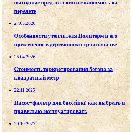
выгодные предложения и сэкономить на
перелете
27.05.2026
Особенности утеплителя Политерм и его
применение в деревянном строительстве
25.04.2026
Стоимость торкретирования бетона за
квадратный метр
22.11.2025
Насос-фильтр для бассейна: как выбрать и
правильно эксплуатировать
29.10.2025