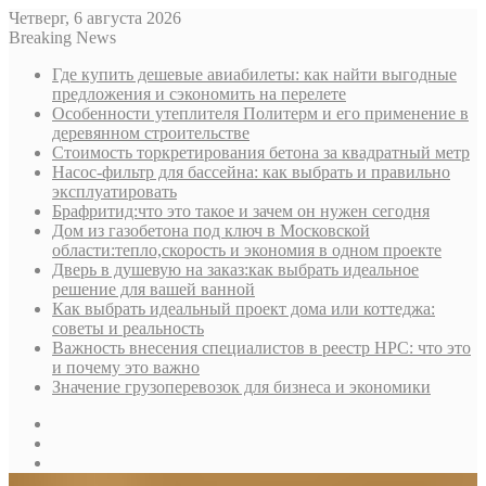
Четверг, 6 августа 2026
Breaking News
Где купить дешевые авиабилеты: как найти выгодные
предложения и сэкономить на перелете
Особенности утеплителя Политерм и его применение в
деревянном строительстве
Стоимость торкретирования бетона за квадратный метр
Насос-фильтр для бассейна: как выбрать и правильно
эксплуатировать
Брафритид:что это такое и зачем он нужен сегодня
Дом из газобетона под ключ в Московской
области:тепло,скорость и экономия в одном проекте
Дверь в душевую на заказ:как выбрать идеальное
решение для вашей ванной
Как выбрать идеальный проект дома или коттеджа:
советы и реальность
Важность внесения специалистов в реестр НРС: что это
и почему это важно
Значение грузоперевозок для бизнеса и экономики
Sidebar
Random
Article
Log
In