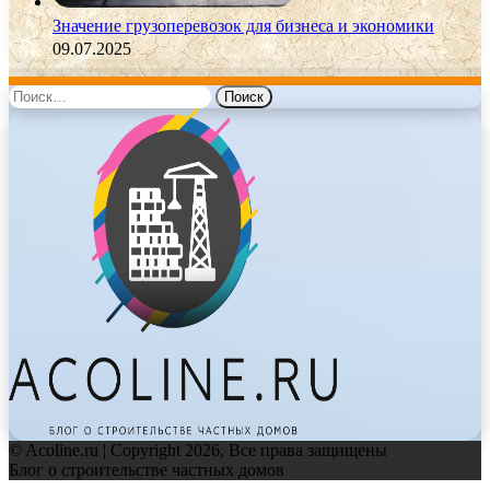
Значение грузоперевозок для бизнеса и экономики
09.07.2025
Найти:
© Acoline.ru | Copyright 2026, Все права защищены
Блог о строительстве частных домов
Facebook
Twitter
WhatsApp
Telegram
Back