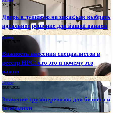
Разное
22.10.2025
Дверь в душевую на заказ:как выбрать
идеальное решение для вашей ванной
Разное
13.07.2025
Важность внесения специалистов в
реестр НРС: что это и почему это
важно
Разное
09.07.2025
Значение грузоперевозок для бизнеса и
экономики