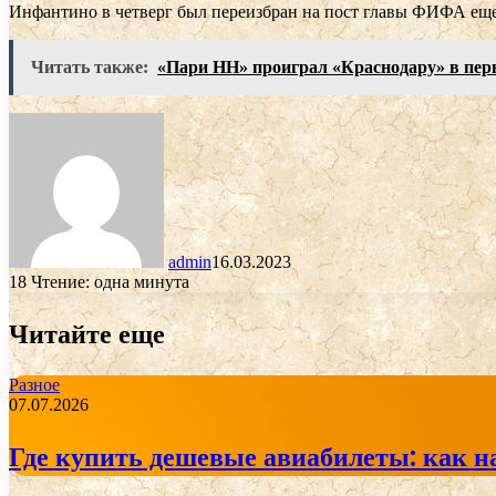
Инфантино в четверг был переизбран на пост главы ФИФА еще
Читать также:
«Пари НН» проиграл «Краснодару» в перв
admin
16.03.2023
18
Чтение: одна минута
Читайте еще
Разное
07.07.2026
Где купить дешевые авиабилеты: как н