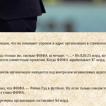
и, что не понимает упреков в адрес организации в стремлении
 столько же, сколько ФИФА за четыре. <…> Из $20-25 млрд, кот
ется совместным проектам. Когда ФИФА зарабатывает $7 млрд, э
ансов организации находится под контролем независимых аудит
азал, что ФИФА — Робин Гуд в футболе. Ну если только совсем ч
ил глава ФИФА.
резервы организации составляют $4 млрд.