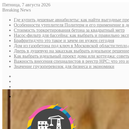
Пятница, 7 августа 2026
Breaking News
Где купить дешевые авиабилеты: как найти выгодные пре
Особенности утеплителя Политерм и его применение в д
Стоимость торкретирования бетона за квадратный метр
Насос-фильтр для бассейна: как выбрать и правильно экс
Брафритид:что это такое и зачем он нужен сегодня
Дом из газобетона под ключ в Московской области:тепло,
Дверь в душевую на заказ:как выбрать идеальное решени
Как выбрать идеальный проект дома или коттеджа: совет
Важность внесения специалистов в реестр НРС: что это 
Значение грузоперевозок для бизнеса и экономики
Sidebar
Random
Article
Log
In
Меню