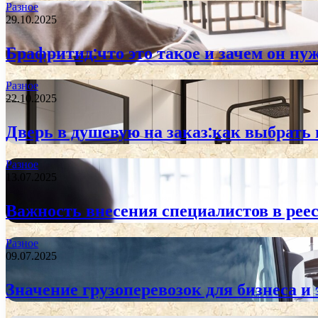
Разное
29.10.2025
Брафритид:что это такое и зачем он ну
Разное
22.10.2025
Дверь в душевую на заказ:как выбрать
Разное
13.07.2025
Важность внесения специалистов в реес
Разное
09.07.2025
Значение грузоперевозок для бизнеса и