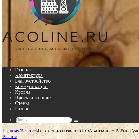
Поиск...
Главная
Архитектура
Благоустройство
Коммуникации
Кровля
Проектирование
Стены
Разное
Поиск...
Главная
/
Разное
/
Инфантино назвал ФИФА «немного Робин Гудом»
Разное