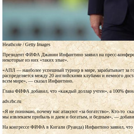
Heathcote / Getty Images
Президент ФИФА Джанни Инфантино заявил на пресс-конференци
некоторые из них «таких злые».
«АПЛ — наиболее успешный турнир в мире, зарабатывает за год
распределяется между 20 английскими клубами и немного доста
всем мире», — сказал Инфантино.
Глава ФИФА добавил, что «каждый доллар учтен», а 100% фин
adv.rbc.ru
«Я не понимаю, почему нас атакуют «за богатство». Кто-то ск
мы извлекаем прибыль и даем и богатым, и бедным», — добав
На конгрессе ФИФА в Кигали (Руанда) Инфантино заявил, что 