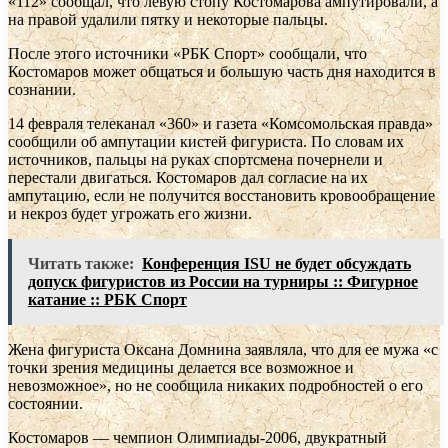
«112» сообщал, что левую стопу Костомарова ампутировали, а
на правой удалили пятку и некоторые пальцы.
После этого источники «РБК Спорт» сообщали, что
Костомаров может общаться и большую часть дня находится в
сознании.
14 февраля телеканал «360» и газета «Комсомольская правда»
сообщили об ампутации кистей фигуриста. По словам их
источников, пальцы на руках спортсмена почернели и
перестали двигаться. Костомаров дал согласие на их
ампутацию, если не получится восстановить кровообращение
и некроз будет угрожать его жизни.
Читать также:
Конференция ISU не будет обсуждать
допуск фигуристов из России на турниры :: Фигурное
катание :: РБК Спорт
Жена фигуриста Оксана Домнина заявляла, что для ее мужа «с
точки зрения медицины делается все возможное и
невозможное», но не сообщила никаких подробностей о его
состоянии.
Костомаров — чемпион Олимпиады-2006, двукратный