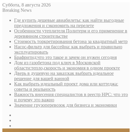
Суббота, 8 августа 2026
Breaking News
Где купить дешевые авиабилеты: как найти выгодные
предложения и сэкономить на перелете
Особенности утеплителя Политерм и его применение в
деревянном строительстве
Стоимость торкретирования бетона за квадратный метр
Насос-фильтр для бассейна: как выбрать и правильно
эксплуатировать
Брафритид:что это такое и зачем он нужен сегодня
Дом из газобетона под ключ в Московской
области:тепло,скорость и экономия в одном проекте
Дверь в душевую на заказ:как выбрать идеальное
решение для вашей ванной
Как выбрать идеальный проект дома или коттеджа:
советы и реальность
Важность внесения специалистов в реестр НРС: что это
и почему это важно
Значение грузоперевозок для бизнеса и экономики
Sidebar
Random
Article
Log
In