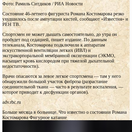
Фото: Рамиль Ситдиков / РИА Новости
Состояние 46-летнего фигуриста Романа Костомарова резко
ухудшилось после ампутации кистей, сообщают «Известия» и
РЕН ТВ.
Спортсмен не может дышать самостоятельно, до утра он
пробудет под седацией, пишет издание. По данным
телеканала, Костомарова подключили к аппаратам
искусственной вентиляции легких (ИВЛ) и
экстракорпоральной мембранной оксигенации (ЭКМО,
насыщает кровь кислородом при тяжелой дыхательной
недостаточности).
Врачи опасаются за левое легкое спортсмена — там у него
обнаружили большой участок фиброза (разрастание
соединительной ткани — часто в результате воспаления, —
которое приводит к дисфункции органов).
adv.rbc.ru
Больше месяца в больнице. Что известно о состоянии Романа
Костомарова
Фигурное катание