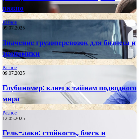
важно
Разное
09.07.2025
Значение грузоперевозок для бизнеса и
экономики
Разное
09.07.2025
Глубиномер: ключ к тайнам подводного
мира
Разное
12.05.2025
Гель-лаки: стойкость, блеск и