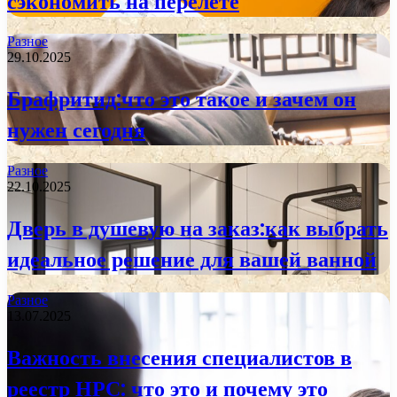
сэкономить на перелете
Разное
29.10.2025
Брафритид:что это такое и зачем он
нужен сегодня
Разное
22.10.2025
Дверь в душевую на заказ:как выбрать
идеальное решение для вашей ванной
Разное
13.07.2025
Важность внесения специалистов в
реестр НРС: что это и почему это