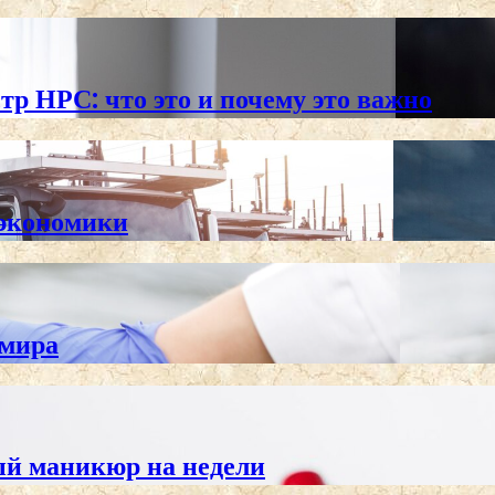
тр НРС: что это и почему это важно
 экономики
 мира
ный маникюр на недели