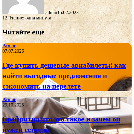
admin
15.02.2023
12
Чтение: одна минута
Читайте еще
Разное
07.07.2026
Где купить дешевые авиабилеты: как
найти выгодные предложения и
сэкономить на перелете
Разное
29.10.2025
Брафритид:что это такое и зачем он
нужен сегодня