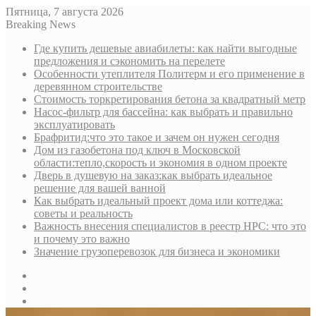
Пятница, 7 августа 2026
Breaking News
Где купить дешевые авиабилеты: как найти выгодные
предложения и сэкономить на перелете
Особенности утеплителя Политерм и его применение в
деревянном строительстве
Стоимость торкретирования бетона за квадратный метр
Насос-фильтр для бассейна: как выбрать и правильно
эксплуатировать
Брафритид:что это такое и зачем он нужен сегодня
Дом из газобетона под ключ в Московской
области:тепло,скорость и экономия в одном проекте
Дверь в душевую на заказ:как выбрать идеальное
решение для вашей ванной
Как выбрать идеальный проект дома или коттеджа:
советы и реальность
Важность внесения специалистов в реестр НРС: что это
и почему это важно
Значение грузоперевозок для бизнеса и экономики
Sidebar
Random
Article
Log
In