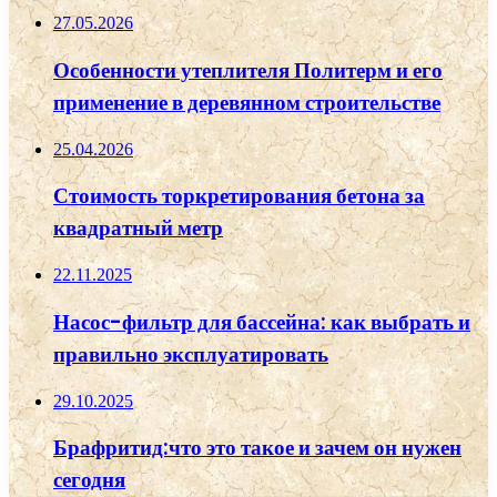
27.05.2026
Особенности утеплителя Политерм и его
применение в деревянном строительстве
25.04.2026
Стоимость торкретирования бетона за
квадратный метр
22.11.2025
Насос-фильтр для бассейна: как выбрать и
правильно эксплуатировать
29.10.2025
Брафритид:что это такое и зачем он нужен
сегодня