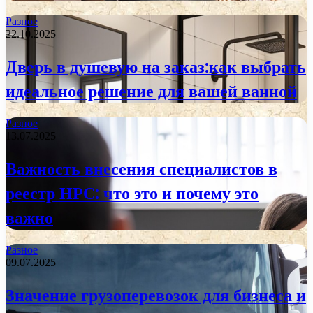
Разное
22.10.2025
Дверь в душевую на заказ:как выбрать
идеальное решение для вашей ванной
Разное
13.07.2025
Важность внесения специалистов в
реестр НРС: что это и почему это
важно
Разное
09.07.2025
Значение грузоперевозок для бизнеса и