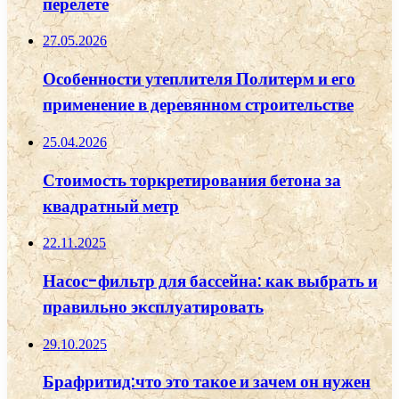
перелете
27.05.2026
Особенности утеплителя Политерм и его
применение в деревянном строительстве
25.04.2026
Стоимость торкретирования бетона за
квадратный метр
22.11.2025
Насос-фильтр для бассейна: как выбрать и
правильно эксплуатировать
29.10.2025
Брафритид:что это такое и зачем он нужен