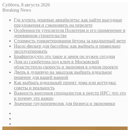
Суббота, 8 августа 2026
Breaking News
Где купить дешевые авиабилеты: как найти выгодные
предложения и сэкономить на перелете
Особенности утеплителя Политерм и его применение в
деревянном строительстве
Стоимость торкретирования бетона за квадратный метр
Насос-фильтр для бассейна: как выбрать и правильно
эксплуатировать
Брафритид:что это такое и зачем он нужен сегодня
Дом из газобетона под ключ в Московской
области:тепло,скорость и экономия в одном проекте
Дверь в душевую на заказ:как выбрать идеальное
решение для вашей ванной
Как выбрать идеальный проект дома или коттеджа:
советы и реальность
Важность внесения специалистов в реестр НРС: что это
и почему это важно
Значение грузоперевозок для бизнеса и экономики
Sidebar
Random
Article
Log
In