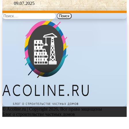
09.07.2025
Найти:
© Acoline.ru | Copyright 2026, Все права защищены
Блог о строительстве частных домов
Facebook
Twitter
WhatsApp
Telegram
Back
to