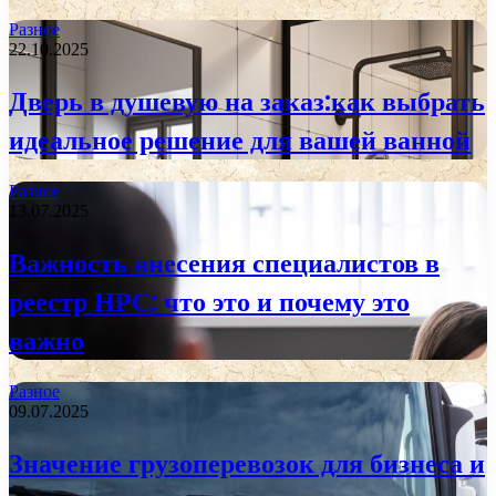
Разное
22.10.2025
Дверь в душевую на заказ:как выбрать
идеальное решение для вашей ванной
Разное
13.07.2025
Важность внесения специалистов в
реестр НРС: что это и почему это
важно
Разное
09.07.2025
Значение грузоперевозок для бизнеса и