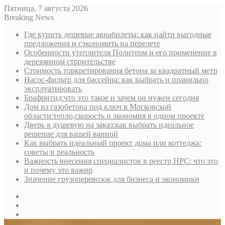
Пятница, 7 августа 2026
Breaking News
Где купить дешевые авиабилеты: как найти выгодные
предложения и сэкономить на перелете
Особенности утеплителя Политерм и его применение в
деревянном строительстве
Стоимость торкретирования бетона за квадратный метр
Насос-фильтр для бассейна: как выбрать и правильно
эксплуатировать
Брафритид:что это такое и зачем он нужен сегодня
Дом из газобетона под ключ в Московской
области:тепло,скорость и экономия в одном проекте
Дверь в душевую на заказ:как выбрать идеальное
решение для вашей ванной
Как выбрать идеальный проект дома или коттеджа:
советы и реальность
Важность внесения специалистов в реестр НРС: что это
и почему это важно
Значение грузоперевозок для бизнеса и экономики
Sidebar
Random
Article
Log
In