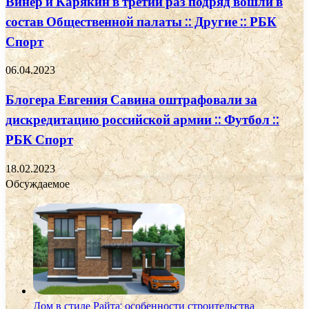
Винер и Карякин в третий раз подряд вошли в
состав Общественной палаты :: Другие :: РБК
Спорт
06.04.2023
Блогера Евгения Савина оштрафовали за
дискредитацию российской армии :: Футбол ::
РБК Спорт
18.02.2023
Обсуждаемое
Дом в стиле Райта: особенности строительства