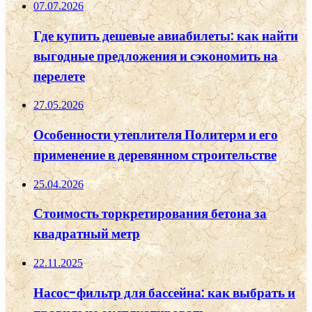
07.07.2026
Где купить дешевые авиабилеты: как найти
выгодные предложения и сэкономить на
перелете
27.05.2026
Особенности утеплителя Политерм и его
применение в деревянном строительстве
25.04.2026
Стоимость торкретирования бетона за
квадратный метр
22.11.2025
Насос-фильтр для бассейна: как выбрать и