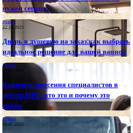
нужен сегодня
Разное
22.10.2025
Дверь в душевую на заказ:как выбрать
идеальное решение для вашей ванной
Разное
13.07.2025
Важность внесения специалистов в
реестр НРС: что это и почему это
важно
Разное
09.07.2025