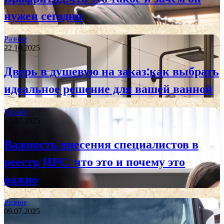
нужен сегодня
Разное
22.10.2025
Дверь в душевую на заказ:как выбрать
идеальное решение для вашей ванной
Разное
13.07.2025
Важность внесения специалистов в
реестр НРС: что это и почему это
важно
Разное
09.07.2025