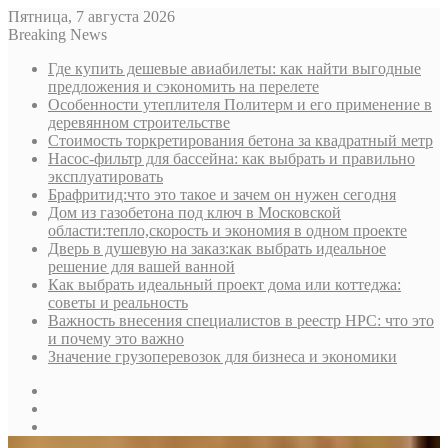
Пятница, 7 августа 2026
Breaking News
Где купить дешевые авиабилеты: как найти выгодные
предложения и сэкономить на перелете
Особенности утеплителя Политерм и его применение в
деревянном строительстве
Стоимость торкретирования бетона за квадратный метр
Насос-фильтр для бассейна: как выбрать и правильно
эксплуатировать
Брафритид:что это такое и зачем он нужен сегодня
Дом из газобетона под ключ в Московской
области:тепло,скорость и экономия в одном проекте
Дверь в душевую на заказ:как выбрать идеальное
решение для вашей ванной
Как выбрать идеальный проект дома или коттеджа:
советы и реальность
Важность внесения специалистов в реестр НРС: что это
и почему это важно
Значение грузоперевозок для бизнеса и экономики
Sidebar
Random
Article
Log
In