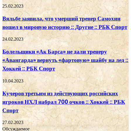
25.02.2023
Вяльбе заявила, что умерший тренер Самохин
вошел в мировую историю :: Другие :: РБК Спорт
24.02.2023
Болельщики «Ак Барса» не дали тренеру
«Авангарда» вернуть «фартовую» шайбу на лед ::
Хоккей :: РБК Спорт
10.04.2023
Кучеров третьим из действующих российских
игроков НХЛ набрал 700 очков :: Хоккей :: РБК
Спорт
27.02.2023
Обсуждаемое