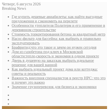
Четверг, 6 августа 2026
Breaking News
Где купить дешевые авиабилеты: как найти выгодные
предложения и сэкономить на перелете
Особенности утеплителя Политерм и его применение в
деревянном строительстве
Стоимость торкретирования бетона за квадратный метр
Насос-фильтр для бассейна: как выбрать и правильно
эксплуатировать
Брафритид:что это такое и зачем он нужен сегодня
Дом из газобетона под ключ в Московской
области:тепло,скорость и экономия в одном проекте
Дверь в душевую на заказ:как выбрать идеальное
решение для вашей ванной
Как выбрать идеальный проект дома или коттеджа:
советы и реальность
Важность внесения специалистов в реестр НРС: что это
и почему это важно
Значение грузоперевозок для бизнеса и экономики
Sidebar
Random
Article
Log
In