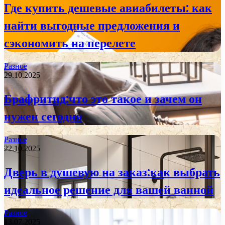
Где купить дешевые авиабилеты: как
найти выгодные предложения и
сэкономить на перелете
Разное
29.10.2025
Брафритид:что это такое и зачем он
нужен сегодня
Разное
22.10.2025
Дверь в душевую на заказ:как выбрать
идеальное решение для вашей ванной
Разное
13.07.2025