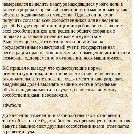
намеревался выделить в натуре находящиеся у него доли и
зарегистрировать право собственности на машино-места как
объекты недвижимого имущества. Однако он не смог
получить согласия всех сособственников для выделения
долей. В суде первой инстанции потребовали соглашение
всех сособственников или решение общего собрания о
порядке пользования недвижимым имуществом.
Вышестоящие суды отметили, что постановка на
государственный кадастровый учет и государственная
регистрация прав на машино-места в помещении автостоянки
возможны одновременно в отношении всех машино-мест.
КС пришел к выводу, что существующие нормы
неконституционны, и постановил, что, пока изменения в
законодательство не внесены, суды имеют право разрешать
владельцам долей выделять машино-места в отдельные
объекты недвижимости в случаях, если согласие между
сособственниками невозможно.
adv.rbc.ru
До внесения изменений в законодательство в отношении
таких объектов не будет действовать преимущественное право
выкупа машино-мест другими сособственниками, отмечается
в решении суда.