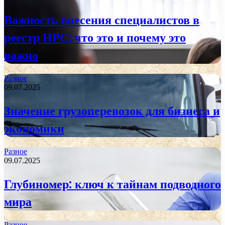
Важность внесения специалистов в
реестр НРС: что это и почему это
важно
Разное
09.07.2025
Значение грузоперевозок для бизнеса и
экономики
Разное
09.07.2025
Глубиномер: ключ к тайнам подводного
мира
Разное