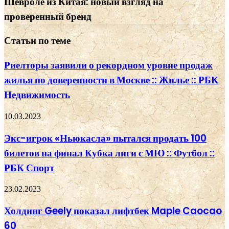
Шевроле из Китая: новый взгляд на
проверенный бренд
Статьи по теме
Риелторы заявили о рекордном уровне продаж
жилья по доверенности в Москве :: Жилье :: РБК
Недвижимость
10.03.2023
Экс-игрок «Ньюкасла» пытался продать 100
билетов на финал Кубка лиги с МЮ :: Футбол ::
РБК Спорт
23.02.2023
Холдинг Geely показал лифтбек Maple Caocao
60