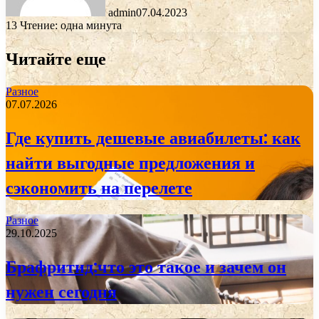
admin
07.04.2023
13
Чтение: одна минута
Читайте еще
Разное
07.07.2026
Где купить дешевые авиабилеты: как
найти выгодные предложения и
сэкономить на перелете
Разное
29.10.2025
Брафритид:что это такое и зачем он
нужен сегодня