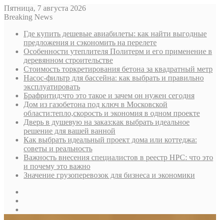
Пятница, 7 августа 2026
Breaking News
Где купить дешевые авиабилеты: как найти выгодные
предложения и сэкономить на перелете
Особенности утеплителя Политерм и его применение в
деревянном строительстве
Стоимость торкретирования бетона за квадратный метр
Насос-фильтр для бассейна: как выбрать и правильно
эксплуатировать
Брафритид:что это такое и зачем он нужен сегодня
Дом из газобетона под ключ в Московской
области:тепло,скорость и экономия в одном проекте
Дверь в душевую на заказ:как выбрать идеальное
решение для вашей ванной
Как выбрать идеальный проект дома или коттеджа:
советы и реальность
Важность внесения специалистов в реестр НРС: что это
и почему это важно
Значение грузоперевозок для бизнеса и экономики
Sidebar
Random
Article
Log
In