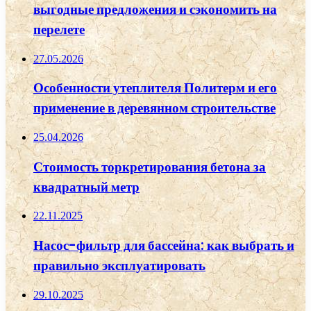
выгодные предложения и сэкономить на
перелете
27.05.2026
Особенности утеплителя Политерм и его
применение в деревянном строительстве
25.04.2026
Стоимость торкретирования бетона за
квадратный метр
22.11.2025
Насос-фильтр для бассейна: как выбрать и
правильно эксплуатировать
29.10.2025