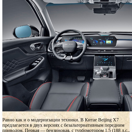
Равно как и о модернизации техники. В Китае Beijing X7
предлагается в двух версиях с безальтернативным передним
приводом. Первая — бензиновая, с турбомотором 1.5 (188 л.с.,