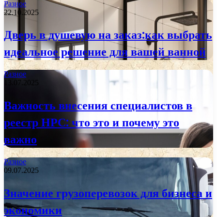
Разное
22.10.2025
Дверь в душевую на заказ:как выбрать
идеальное решение для вашей ванной
Разное
13.07.2025
Важность внесения специалистов в
реестр НРС: что это и почему это
важно
Разное
09.07.2025
Значение грузоперевозок для бизнеса и
экономики