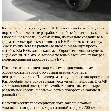
Kia не первый год продает в КНР электромобили, но до сих
пор это были местные разработки на базе бензиновых машин.
Глобальные модели EV-семейства, изначально созданные в
формате «электричек», появятся в КНР только в этом году.
Уже к концу лета на рынок Поднебесной выйдет кросс-
хэтчбек Kia EV6, хотя, скажем, в Европе его можно купить
еще с осени 2021-го. А второй моделью здесь станет как раз
анонсированный кроссовер Kia EV5.
Пока это лишь концепт-кар со всеми присущими ему
особенностями вроде отсутствия дверных ручек и
центральных стоек. По размерам это одноклассник кроссовера
Kia Sportage, но в основе лежит модульная платформа E-GMP
с 800-вольтовой электросистемой. Концепт имеет четыре
раздельных кресла (с возможностью поворота) в салоне и
ровный пол.
Из технических характеристик пока заявлена только
максимальная дальность хода на одной зарядке: 700 км по