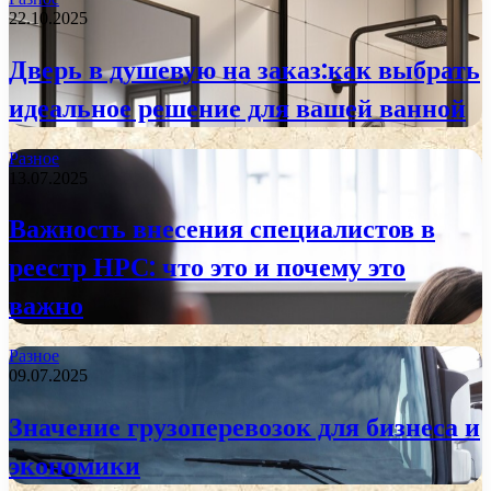
22.10.2025
Дверь в душевую на заказ:как выбрать
идеальное решение для вашей ванной
Разное
13.07.2025
Важность внесения специалистов в
реестр НРС: что это и почему это
важно
Разное
09.07.2025
Значение грузоперевозок для бизнеса и
экономики