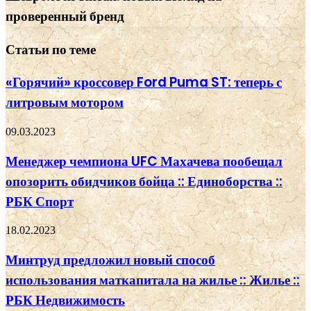
проверенный бренд
Статьи по теме
«Горячий» кроссовер Ford Puma ST: теперь с
литровым мотором
09.03.2023
Менеджер чемпиона UFC Махачева пообещал
опозорить обидчиков бойца :: Единоборства ::
РБК Спорт
18.02.2023
Минтруд предложил новый способ
использования маткапитала на жилье :: Жилье ::
РБК Недвижимость