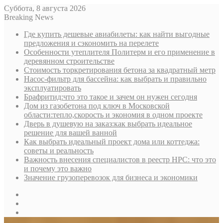
Суббота, 8 августа 2026
Breaking News
Где купить дешевые авиабилеты: как найти выгодные
предложения и сэкономить на перелете
Особенности утеплителя Политерм и его применение в
деревянном строительстве
Стоимость торкретирования бетона за квадратный метр
Насос-фильтр для бассейна: как выбрать и правильно
эксплуатировать
Брафритид:что это такое и зачем он нужен сегодня
Дом из газобетона под ключ в Московской
области:тепло,скорость и экономия в одном проекте
Дверь в душевую на заказ:как выбрать идеальное
решение для вашей ванной
Как выбрать идеальный проект дома или коттеджа:
советы и реальность
Важность внесения специалистов в реестр НРС: что это
и почему это важно
Значение грузоперевозок для бизнеса и экономики
Sidebar
Random
Article
Log
In