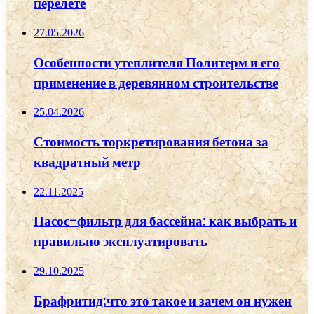
перелете
27.05.2026
Особенности утеплителя Политерм и его
применение в деревянном строительстве
25.04.2026
Стоимость торкретирования бетона за
квадратный метр
22.11.2025
Насос-фильтр для бассейна: как выбрать и
правильно эксплуатировать
29.10.2025
Брафритид:что это такое и зачем он нужен