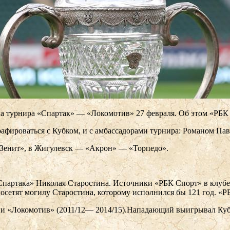
нала турнира «Спартак» — «Локомотив» 27 февраля. Об этом «Р
рафироваться с Кубком, и с амбассадорами турнира: Романом 
«Зенит», в Жигулевск — «Акрон» — «Торпедо».
партака» Николая Старостина. Источники «РБК Спорт» в клубе с
осетят могилу Старостина, которому исполнился бы 121 год. «Р
 и «Локомотив» (2011/12— 2014/15).Нападающий выигрывал Кубок