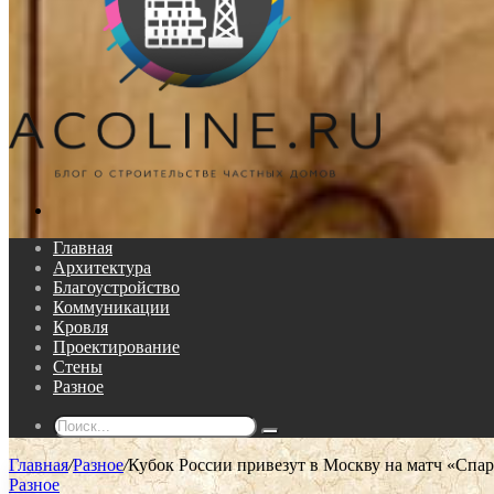
Поиск...
Главная
Архитектура
Благоустройство
Коммуникации
Кровля
Проектирование
Стены
Разное
Поиск...
Главная
/
Разное
/
Кубок России привезут в Москву на матч «Спарт
Разное