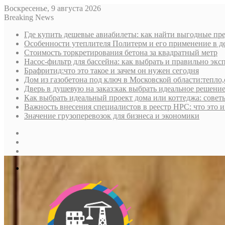
Воскресенье, 9 августа 2026
Breaking News
Где купить дешевые авиабилеты: как найти выгодные пре
Особенности утеплителя Политерм и его применение в д
Стоимость торкретирования бетона за квадратный метр
Насос-фильтр для бассейна: как выбрать и правильно экс
Брафритид:что это такое и зачем он нужен сегодня
Дом из газобетона под ключ в Московской области:тепло,
Дверь в душевую на заказ:как выбрать идеальное решени
Как выбрать идеальный проект дома или коттеджа: совет
Важность внесения специалистов в реестр НРС: что это 
Значение грузоперевозок для бизнеса и экономики
Sidebar
Random
Article
Log
In
Меню