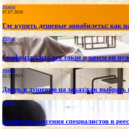
Разное
07.07.2026
Где купить дешевые авиабилеты: как н
Разное
29.10.2025
Брафритид:что это такое и зачем он ну
Разное
22.10.2025
Дверь в душевую на заказ:как выбрать
Разное
13.07.2025
Важность внесения специалистов в реес