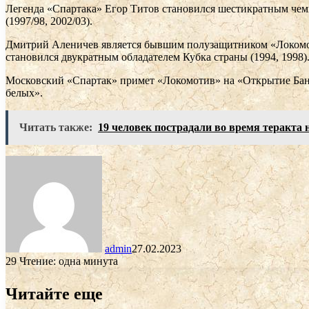
Легенда «Спартака» Егор Титов становился шестикратным чем
(1997/98, 2002/03).
Дмитрий Аленичев является бывшим полузащитником «Локомоти
становился двукратным обладателем Кубка страны (1994, 1998)
Московский «Спартак» примет «Локомотив» на «Открытие Банк 
белых».
Читать также:
19 человек пострадали во время теракта 
admin
27.02.2023
29
Чтение: одна минута
Читайте еще