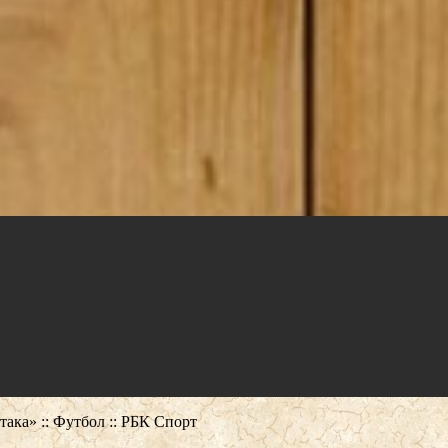
ака» :: Футбол :: РБК Спорт