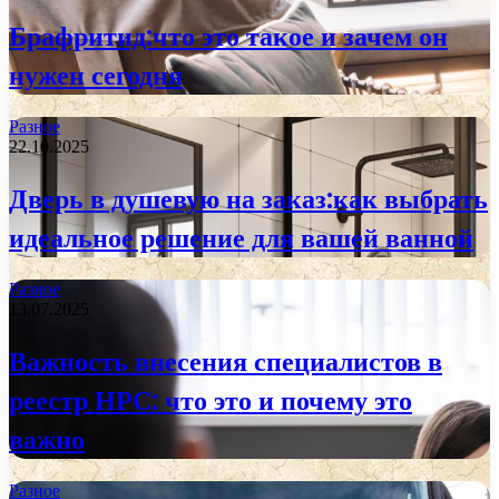
Брафритид:что это такое и зачем он
нужен сегодня
Разное
22.10.2025
Дверь в душевую на заказ:как выбрать
идеальное решение для вашей ванной
Разное
13.07.2025
Важность внесения специалистов в
реестр НРС: что это и почему это
важно
Разное