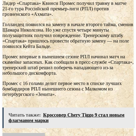
Лидер «Спартака» Квинси Промес получил травму в матче
21-го тура Российской премьер-лиги (РПЛ) против
грозненского «Ахмата».
Голландец появился на замену в начале второго тайма, сменив
Шамара Николсона. Но уже спустя четыре минуты
полузащитник получил повреждение. Тренерскому штабу
«Спартака» пришлось провести обратную замену — на поле
появился Кейта Бальде.
Промес впервые в нынешнем сезоне РПЛ начинал матч на
скамейке запасных. Как сообщали в пресс-службе «Спартака»,
тренерский штаб решил поберечь нападающего из-за
небольшого дискомфорта.
Промес с 16 голами делит первое место в списке лучших
бомбардиров РПЛ нынешнего сезона с Малкомом из
петербургского «Зенита».
Читать также:
Кроссовер Chery Tiggo 9 стал новым
флагманом марки