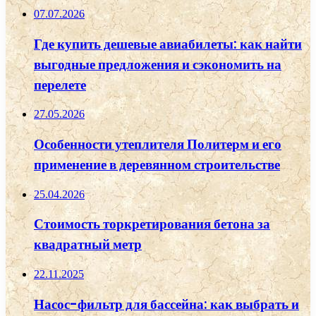
07.07.2026
Где купить дешевые авиабилеты: как найти
выгодные предложения и сэкономить на
перелете
27.05.2026
Особенности утеплителя Политерм и его
применение в деревянном строительстве
25.04.2026
Стоимость торкретирования бетона за
квадратный метр
22.11.2025
Насос-фильтр для бассейна: как выбрать и