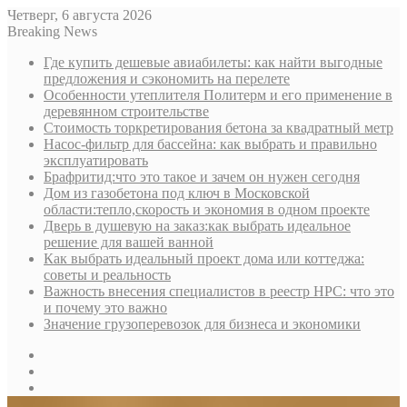
Четверг, 6 августа 2026
Breaking News
Где купить дешевые авиабилеты: как найти выгодные
предложения и сэкономить на перелете
Особенности утеплителя Политерм и его применение в
деревянном строительстве
Стоимость торкретирования бетона за квадратный метр
Насос-фильтр для бассейна: как выбрать и правильно
эксплуатировать
Брафритид:что это такое и зачем он нужен сегодня
Дом из газобетона под ключ в Московской
области:тепло,скорость и экономия в одном проекте
Дверь в душевую на заказ:как выбрать идеальное
решение для вашей ванной
Как выбрать идеальный проект дома или коттеджа:
советы и реальность
Важность внесения специалистов в реестр НРС: что это
и почему это важно
Значение грузоперевозок для бизнеса и экономики
Sidebar
Random
Article
Log
In