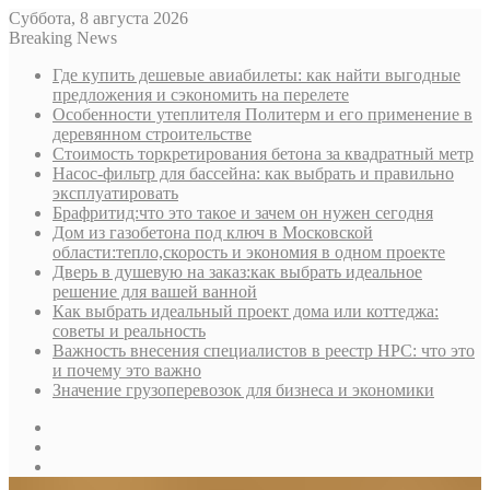
Суббота, 8 августа 2026
Breaking News
Где купить дешевые авиабилеты: как найти выгодные
предложения и сэкономить на перелете
Особенности утеплителя Политерм и его применение в
деревянном строительстве
Стоимость торкретирования бетона за квадратный метр
Насос-фильтр для бассейна: как выбрать и правильно
эксплуатировать
Брафритид:что это такое и зачем он нужен сегодня
Дом из газобетона под ключ в Московской
области:тепло,скорость и экономия в одном проекте
Дверь в душевую на заказ:как выбрать идеальное
решение для вашей ванной
Как выбрать идеальный проект дома или коттеджа:
советы и реальность
Важность внесения специалистов в реестр НРС: что это
и почему это важно
Значение грузоперевозок для бизнеса и экономики
Sidebar
Random
Article
Log
In