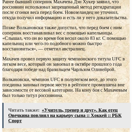
Ранее бывший соперник Махачева Дэн Хукер заявил, что
россиянин использовал запрещенный метод регидратации
после сгонки веса перед боем. Новозеландец не уточнил,
откуда получил информацию и есть ли у него доказательства.
Позже Волкановски также допустил, что перед боем с ним
соперник восстанавливал вес с помощью капельницы.
«Слышал, что он во время боя весил около 83 кг. С помощью
капельниц или чего-то подобного можно быстро
восстановиться», — отметил австралиец.
Махачев провел первую защиту чемпионского титула UFC в
легком весе, который он завоевал в октябре прошлого года
благодаря победе над бразильцем Чарльзом Оливейрой.
Волкановски, чемпион UFC в полулегком весе, до этого
поединка занимал первое место в рейтинге промоушена вне
зависимости от весовой категории. На кону боя с Махачевым
был только титул россиянина.
Читать также:
«Учитель, тренер и друг». Как отец
Овечкина повлиял на карьеру сына :: Хоккей :: РБК
Спорт