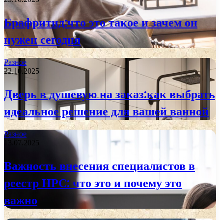
Брафритид:что это такое и зачем он
нужен сегодня
Разное
22.10.2025
Дверь в душевую на заказ:как выбрать
идеальное решение для вашей ванной
Разное
13.07.2025
Важность внесения специалистов в
реестр НРС: что это и почему это
важно