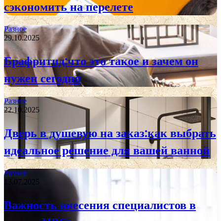
сэкономить на перелете
Разное
29.10.2025
Брафритид:что это такое и зачем он
нужен сегодня
Разное
22.10.2025
Дверь в душевую на заказ:как выбрать
идеальное решение для вашей ванной
Разное
13.07.2025
Важность внесения специалистов в