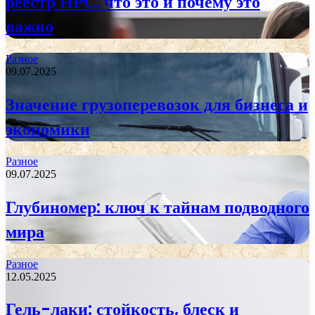
реестр НРС: что это и почему это
важно
Разное
09.07.2025
Значение грузоперевозок для бизнеса и
экономики
Разное
09.07.2025
Глубиномер: ключ к тайнам подводного
мира
Разное
12.05.2025
Гель-лаки: стойкость, блеск и