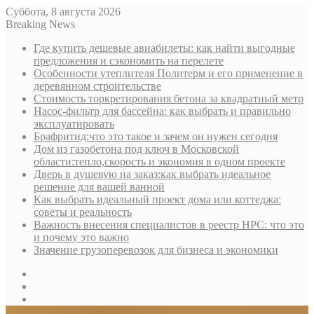
Суббота, 8 августа 2026
Breaking News
Где купить дешевые авиабилеты: как найти выгодные
предложения и сэкономить на перелете
Особенности утеплителя Политерм и его применение в
деревянном строительстве
Стоимость торкретирования бетона за квадратный метр
Насос-фильтр для бассейна: как выбрать и правильно
эксплуатировать
Брафритид:что это такое и зачем он нужен сегодня
Дом из газобетона под ключ в Московской
области:тепло,скорость и экономия в одном проекте
Дверь в душевую на заказ:как выбрать идеальное
решение для вашей ванной
Как выбрать идеальный проект дома или коттеджа:
советы и реальность
Важность внесения специалистов в реестр НРС: что это
и почему это важно
Значение грузоперевозок для бизнеса и экономики
Sidebar
Random
Article
Log
In